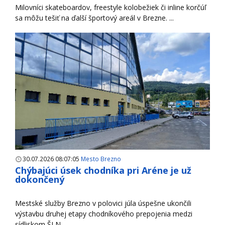
Milovníci skateboardov, freestyle kolobežiek či inline korčúľ
sa môžu tešiť na ďalší športový areál v Brezne. ...
30.07.2026 08:07:05
Mesto Brezno
Chýbajúci úsek chodníka pri Aréne je už
dokončený
Mestské služby Brezno v polovici júla úspešne ukončili
výstavbu druhej etapy chodníkového prepojenia medzi
sídliskom ŠLN ...