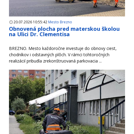
20.07.2026 10:55:42
Mesto Brezno
Obnovená plocha pred materskou školou
na Ulici Dr. Clementisa
BREZNO. Mesto každoročne investuje do obnovy ciest,
chodníkov i odstavných plôch. V rámci tohtoročných
realizácií pribudla zrekonštruovaná parkovacia ...