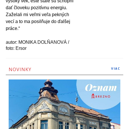
vysoký vek, ešte stále sú schopní
dať človeku pozitívnu energiu.
Zaželali mi veľmi veľa pekných
vecí a to ma posilňuje do ďalšej
práce.“
autor: MONIKA DOLŇANOVÁ /
foto: Ersor
NOVINKY
VIAC