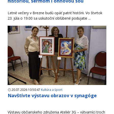
históriou, šermom i ohňovou šou
Letné večery v Brezne budú opäť patriť histórii. Vo štvrtok
23. júla o 19.00 sa uskutoční obľúbené podujatie ...
20.07.2026 10:50:47
Kultúra a šport
Navštívte výstavu obrazov v synagóge
Výstavu občianskeho združenia Ateliér 3G – výtvarníci troch