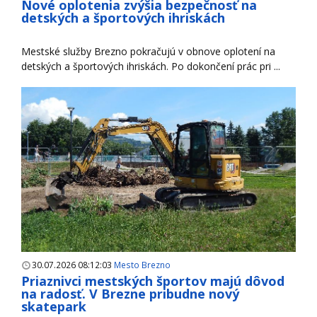
Nové oplotenia zvýšia bezpečnosť na
detských a športových ihriskách
Mestské služby Brezno pokračujú v obnove oplotení na
detských a športových ihriskách. Po dokončení prác pri ...
30.07.2026 08:12:03
Mesto Brezno
Priaznivci mestských športov majú dôvod
na radosť. V Brezne pribudne nový
skatepark