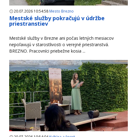
20.07.2026 10:54:58
Mesto Brezno
Mestské služby pokračujú v údržbe
priestranstiev
Mestské služby v Brezne ani počas letných mesiacov
nepoľavujú v starostlivosti o verejné priestranstvá.
BREZNO. Pracovníci priebežne kosia ...
20.07.2026 10:54:04
Kultúra a šport