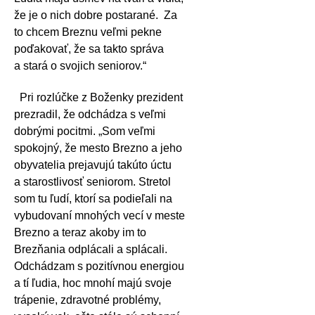
že je o nich dobre postarané.
Za
to chcem Breznu veľmi pekne
poďakovať, že sa takto správa
a stará o svojich seniorov.“
Pri rozlúčke z Boženky prezident
prezradil, že odchádza s veľmi
dobrými pocitmi. „Som veľmi
spokojný, že mesto Brezno a jeho
obyvatelia prejavujú takúto úctu
a starostlivosť seniorom. Stretol
som tu ľudí, ktorí sa podieľali na
vybudovaní mnohých vecí v meste
Brezno a teraz akoby im to
Brezňania odplácali a splácali.
Odchádzam s pozitívnou energiou
a tí ľudia, hoc mnohí majú svoje
trápenie, zdravotné problémy,