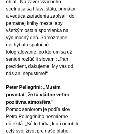
objali. Na záver vzácneho
stretnutia sa hlava štátu, primátor
a vedúca zariadenia zapísali
do
pamätnej knihy mesta, aby
všetkým ostala spomienka na
výnimočný deň. Samozrejme,
nechýbalo spoločné
fotografovanie, po ktorom sa už
seniori rozlúčili slovami: „Pán
prezident, ďakujeme! My vás od
nás ani nepustíme!“
Peter Pellegrini: „Musím
povedať, že tu vládne veľmi
pozitívna atmosféra“
Pomoc seniorom je podľa slov
Petra Pellegriniho nesmierne
dôležitá. „Sú to ľudia, ktorí odrobili
celý svoj život pre naše blaho,