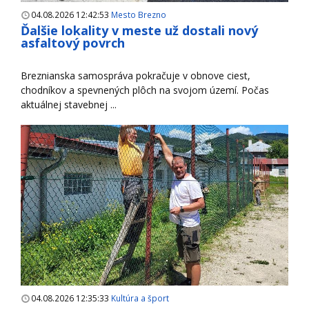
04.08.2026 12:42:53
Mesto Brezno
Ďalšie lokality v meste už dostali nový
asfaltový povrch
Breznianska samospráva pokračuje v obnove ciest,
chodníkov a spevnených plôch na svojom území. Počas
aktuálnej stavebnej ...
04.08.2026 12:35:33
Kultúra a šport