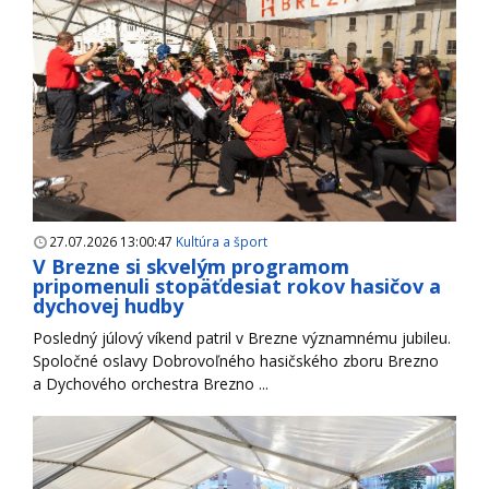
27.07.2026 13:00:47
Kultúra a šport
V Brezne si skvelým programom
pripomenuli stopäťdesiat rokov hasičov a
dychovej hudby
Posledný júlový víkend patril v Brezne významnému jubileu.
Spoločné oslavy Dobrovoľného hasičského zboru Brezno
a Dychového orchestra Brezno ...