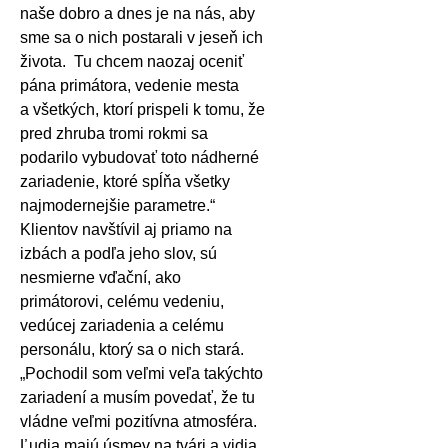
naše dobro a dnes je na nás, aby
sme sa o nich postarali v jeseň ich
života.
Tu chcem naozaj oceniť
pána primátora, vedenie mesta
a všetkých, ktorí prispeli k tomu, že
pred zhruba tromi rokmi sa
podarilo vybudovať toto nádherné
zariadenie, ktoré spĺňa všetky
najmodernejšie parametre.“
Klientov navštívil aj priamo na
izbách a podľa jeho slov, sú
nesmierne vďační, ako
primátorovi, celému vedeniu,
vedúcej zariadenia a celému
personálu, ktorý sa o nich stará.
„Pochodil som veľmi veľa takýchto
zariadení a musím povedať, že tu
vládne veľmi pozitívna atmosféra.
Ľudia majú úsmev na tvári a vidia,