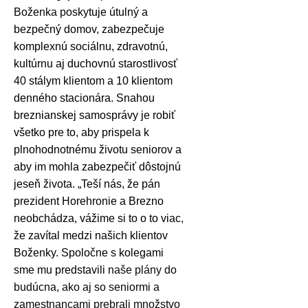
Boženka p
oskytuje útulný a
bezpečný domov, z
abezpečuje
komplexnú sociálnu, zdravotnú,
kultúrnu aj duchovnú starostlivosť
40 stálym klientom
a 10 klientom
denného stacionára.
Snahou
breznianskej samosprávy je robiť
všetko pre to, aby prispela k
plnohodnotnému životu seniorov a
aby im mohla zabezpečiť dôstojnú
jeseň života. „Teší nás, že pán
prezident Horehronie a Brezno
neobchádza, vážime si to o to viac,
že zavítal medzi našich klientov
Boženky. Spoločne s kolegami
sme mu predstavili
naše plány do
budúcna, ako aj so seniormi a
zamestnancami prebrali množstvo