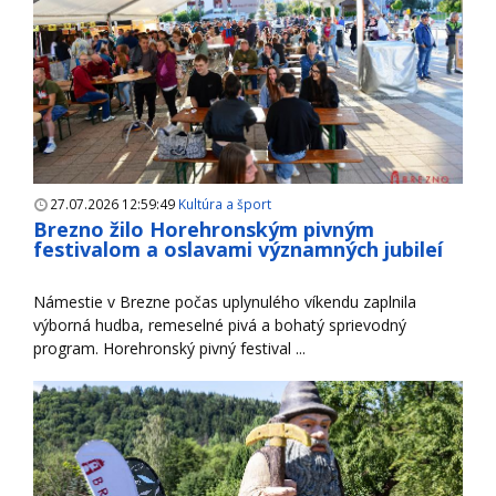
27.07.2026 12:59:49
Kultúra a šport
Brezno žilo Horehronským pivným
festivalom a oslavami významných jubileí
Námestie v Brezne počas uplynulého víkendu zaplnila
výborná hudba, remeselné pivá a bohatý sprievodný
program. Horehronský pivný festival ...