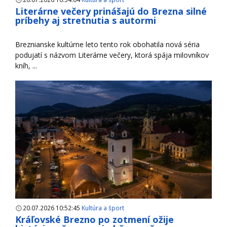
Literárne večery prinášajú do Brezna silné
príbehy aj stretnutia s autormi
Breznianske kultúrne leto tento rok obohatila nová séria
podujatí s názvom Literárne večery, ktorá spája milovníkov
kníh, ...
20.07.2026 10:52:45
Kultúra a šport
Kráľovské Brezno po zotmení ožije