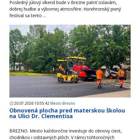
Posledný júlový víkend bude v Brezne patriť oslavám,
dobrej hudbe a výbornej atmosfére. Horehronský pivný
festival sa tento ...
20.07.2026 10:55:42
Mesto Brezno
Obnovená plocha pred materskou školou
na Ulici Dr. Clementisa
BREZNO. Mesto každoročne investuje do obnovy ciest,
chodníkov i odstavných plôch. V rámci tohtoročných