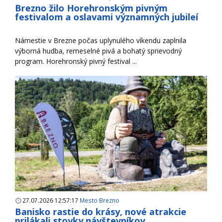
Brezno žilo Horehronským pivným
festivalom a oslavami významných jubileí
Námestie v Brezne počas uplynulého víkendu zaplnila
výborná hudba, remeselné pivá a bohatý sprievodný
program. Horehronský pivný festival ...
27.07.2026 12:57:17
Mesto Brezno
Banisko rastie do krásy, nové atrakcie
prilákali stovky návštevníkov