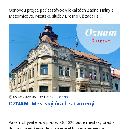
Obnovou prejde päť zastávok v lokalitách Zadné Halny a
Mazorníkovo. Mestské služby Brezno už začali s ...
05.08.2026 08:39:51
Mesto Brezno
OZNAM: Mestský úrad zatvorený
Vážení obyvatelia, v piatok 7.8.2026 bude mestský úrad z
dôvodu prerušenia distribúcie elektrickej energie na ...