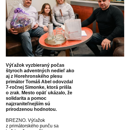
Výťažok vyzbieraný počas
štyroch adventných nedieľ ako
aj z Horehronského plesu
primátor Tomáš Abel odovzdal
7-ročnej Simonke, ktorá prišla
o zrak. Mesto opäť ukázalo, že
solidarita a pomoc
najzraniteľnejším sú
prirodzenou hodnotou.
BREZNO. Výťažok
z primátorského punču sa