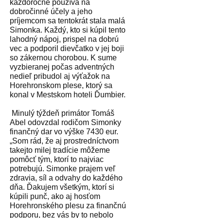
každoročne používa na
dobročinné účely a jeho
príjemcom sa tentokrát stala malá
Simonka. Každý, kto si kúpil tento
lahodný nápoj, prispel na dobrú
vec a podporil dievčatko v jej boji
so zákernou chorobou. K sume
vyzbieranej počas adventných
nedieľ pribudol aj výťažok na
Horehronskom plese, ktorý sa
konal v Mestskom hoteli Ďumbier.
Minulý týždeň primátor Tomáš
Abel odovzdal rodičom Simonky
finančný dar vo výške 7430 eur.
„Som rád, že aj prostredníctvom
takejto milej tradície môžeme
pomôcť tým, ktorí to najviac
potrebujú. Simonke prajem veľ
zdravia, síl a odvahy do každého
dňa. Ďakujem všetkým, ktorí si
kúpili punč, ako aj hosťom
Horehronského plesu za finančnú
podporu, bez vás by to nebolo