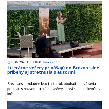
20.07.2026 10:54:04
Kultúra a šport
Literárne večery prinášajú do Brezna silné
príbehy aj stretnutia s autormi
Breznianske kultúrne leto tento rok obohatila nová séria
podujatí s názvom Literárne večery, ktorá spája milovníkov
kníh, ...