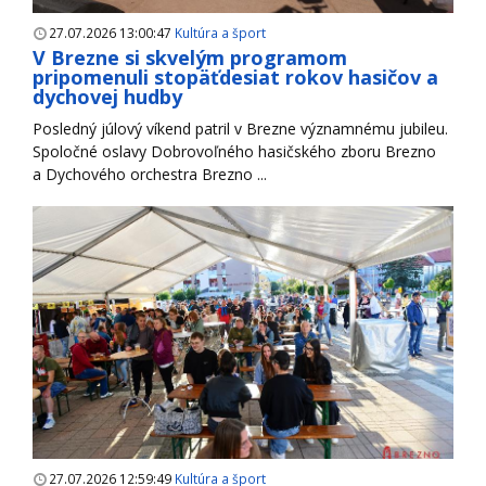
27.07.2026 13:00:47
Kultúra a šport
V Brezne si skvelým programom
pripomenuli stopäťdesiat rokov hasičov a
dychovej hudby
Posledný júlový víkend patril v Brezne významnému jubileu.
Spoločné oslavy Dobrovoľného hasičského zboru Brezno
a Dychového orchestra Brezno ...
27.07.2026 12:59:49
Kultúra a šport