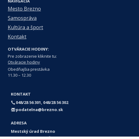
NAVIGÁCIA
Mesto Brezno
Samospráva
Kultúra a šport
Kontakt
OTVÁRACIE HODINY:
Pre zobrazenie kliknite tu:
Otváracie hodiny
Obedňajšia prestávka
11.30 – 12.30
KONTAKT
048/28 56 301, 048/28 56 302
podatelna@brezno.sk
ADRESA
Mestský úrad Brezno
Námestie gen. M. R. Štefánika 1