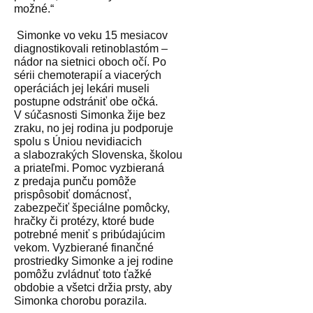
možné.“
Simonke vo veku 15 mesiacov
diagnostikovali retinoblastóm –
nádor na sietnici oboch očí. Po
sérii chemoterapií a viacerých
operáciách jej lekári museli
postupne odstrániť obe očká.
V súčasnosti Simonka žije bez
zraku, no jej rodina ju podporuje
spolu s Úniou nevidiacich
a slabozrakých Slovenska, školou
a priateľmi. Pomoc vyzbieraná
z predaja punču pomôže
prispôsobiť domácnosť,
zabezpečiť špeciálne pomôcky,
hračky či protézy, ktoré bude
potrebné meniť s pribúdajúcim
vekom. Vyzbierané finančné
prostriedky Simonke a jej rodine
pomôžu zvládnuť toto ťažké
obdobie a všetci držia prsty, aby
Simonka chorobu porazila.