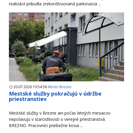
realizácií pribudla zrekonštruovaná parkovacia ...
20.07.2026 10:54:58
Mesto Brezno
Mestské služby pokračujú v údržbe
priestranstiev
Mestské služby v Brezne ani počas letných mesiacov
nepoľavujú v starostlivosti o verejné priestranstvá.
BREZNO. Pracovníci priebežne kosia ...