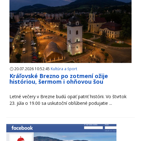
20.07.2026 10:52:45
Kultúra a šport
Kráľovské Brezno po zotmení ožije
históriou, šermom i ohňovou šou
Letné večery v Brezne budú opäť patriť histórii. Vo štvrtok
23. júla o 19.00 sa uskutoční obľúbené podujatie ...