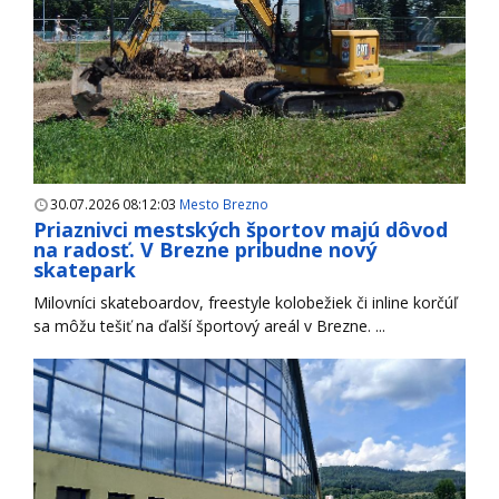
30.07.2026 08:12:03
Mesto Brezno
Priaznivci mestských športov majú dôvod
na radosť. V Brezne pribudne nový
skatepark
Milovníci skateboardov, freestyle kolobežiek či inline korčúľ
sa môžu tešiť na ďalší športový areál v Brezne. ...