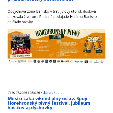
Oddychová zóna Banisko v tretí júlový utorok doslova
pulzovala životom. Rodinné podujatie Hurá na Banisko
prilákalo stovky ...
20.07.2026 10:56:26
Kultúra a šport
Mesto čaká víkend plný osláv. Spojí
Horehronský pivný festival, jubileum
hasičov aj dychovky