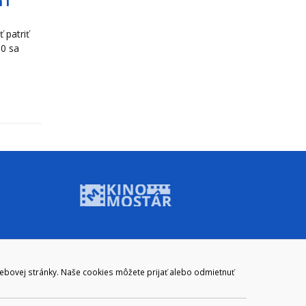
 i
 patriť
00 sa
ADRESA
webovej stránky. Naše cookies môžete prijať alebo odmietnuť
Mestský úrad Brezno
Námestie gen. M. R. Štefánika 1