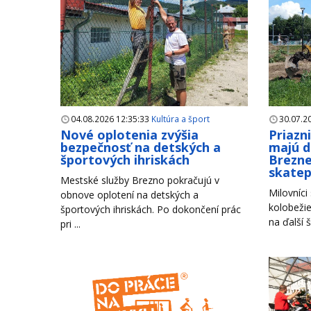
04.08.2026 12:35:33
Kultúra a šport
30.07.2
Nové oplotenia zvýšia
Priazn
bezpečnosť na detských a
majú d
športových ihriskách
Brezne
skate
Mestské služby Brezno pokračujú v
Milovníci
obnove oplotení na detských a
kolobežie
športových ihriskách. Po dokončení prác
na ďalší š
pri ...