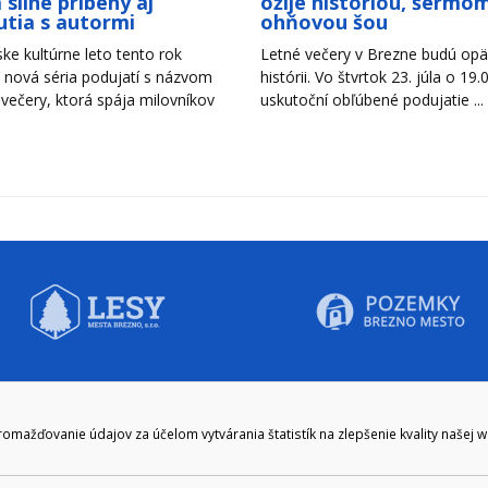
 silné príbehy aj
ožije históriou, šermom
utia s autormi
ohňovou šou
ke kultúrne leto tento rok
Letné večery v Brezne budú opäť
 nová séria podujatí s názvom
histórii. Vo štvrtok 23. júla o 19.
 večery, ktorá spája milovníkov
uskutoční obľúbené podujatie ...
CIE HODINY:
KONTAKT
ažďovanie údajov za účelom vytvárania štatistík na zlepšenie kvality našej 
zenie kliknite tu:
048/28 56 301, 048/28 56 302
e hodiny
podatelna@brezno.sk