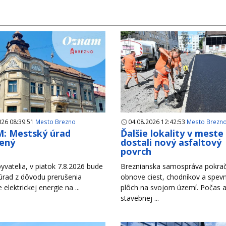
026 08:39:51
Mesto Brezno
04.08.2026 12:42:53
Mesto Brezn
: Mestský úrad
Ďalšie lokality v meste
ený
dostali nový asfaltový
povrch
yvatelia, v piatok 7.8.2026 bude
Breznianska samospráva pokrač
úrad z dôvodu prerušenia
obnove ciest, chodníkov a spev
e elektrickej energie na ...
plôch na svojom území. Počas a
stavebnej ...