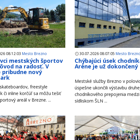
026 08:12:03
Mesto Brezno
30.07.2026 08:07:05
Mesto Brezn
ivci mestských športov
Chýbajúci úsek chodník
ôvod na radosť. V
Aréne je už dokončený
 pribudne nový
park
Mestské služby Brezno v polovici
 skateboardov, freestyle
úspešne ukončili výstavbu druhe
k či inline korčúľ sa môžu tešiť
chodníkového prepojenia medzi
portový areál v Brezne. ...
sídliskom ŠLN ...