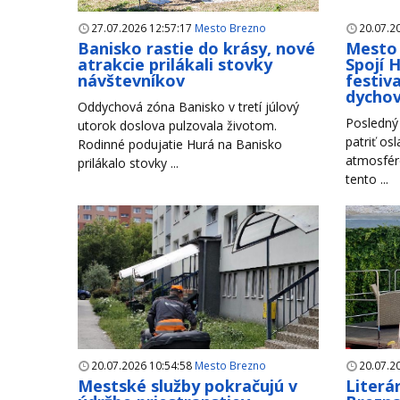
27.07.2026 12:57:17
Mesto Brezno
20.07.2
Banisko rastie do krásy, nové
Mesto 
atrakcie prilákali stovky
Spojí 
návštevníkov
festiva
dycho
Oddychová zóna Banisko v tretí júlový
Posledný 
utorok doslova pulzovala životom.
patriť os
Rodinné podujatie Hurá na Banisko
atmosfére
prilákalo stovky ...
tento ...
20.07.2026 10:54:58
Mesto Brezno
20.07.2
Mestské služby pokračujú v
Literá