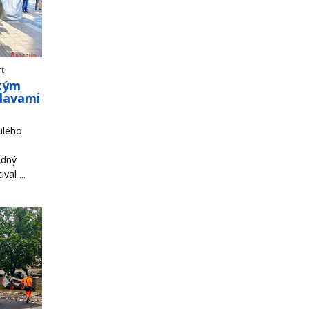
rt
ským
slavami
ulého
odný
al ...