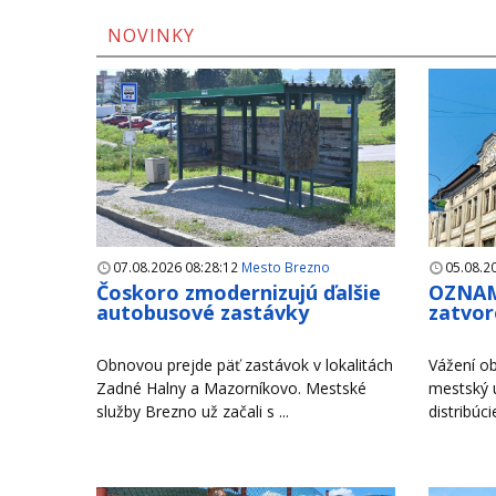
NOVINKY
07.08.2026 08:28:12
Mesto Brezno
05.08.2
Čoskoro zmodernizujú ďalšie
OZNAM
autobusové zastávky
zatvor
Obnovou prejde päť zastávok v lokalitách
Vážení ob
Zadné Halny a Mazorníkovo. Mestské
mestský 
služby Brezno už začali s ...
distribúci