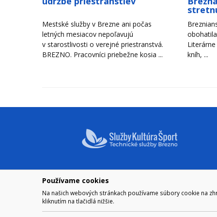
údržbe priestranstiev
Brezna
stretn
Mestské služby v Brezne ani počas
Breznians
letných mesiacov nepoľavujú
obohatila
v starostlivosti o verejné priestranstvá.
Literárne
BREZNO. Pracovníci priebežne kosia ...
kníh, ...
Používame cookies
NAVIGÁCIA
OTVÁRA
Na našich webových stránkach používame súbory cookie na zhrom
Mesto Brezno
Pre zobra
kliknutím na tlačidlá nižšie.
Otváraci
Samospráva