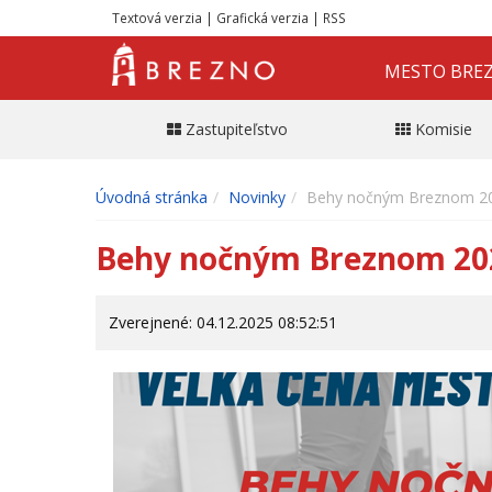
Textová verzia
|
Grafická verzia
|
RSS
MESTO BRE
Zastupiteľstvo
Komisie
Úvodná stránka
Novinky
Behy nočným Breznom 2
Behy nočným Breznom 20
Zverejnené: 04.12.2025 08:52:51