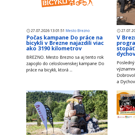
27.07.2026 13:01:51
Mesto Brezno
27.07.2
Počas kampane Do práce na
V Brez
bicykli v Brezne najazdili viac
progr
ako 3190 kilometrov
stopäť
dychov
BREZNO. Mesto Brezno sa aj tento rok
Posledný 
zapojilo do celoslovenskej kampane Do
významné
práce na bicykli, ktorá ...
Dobrovoľ
a Dychové