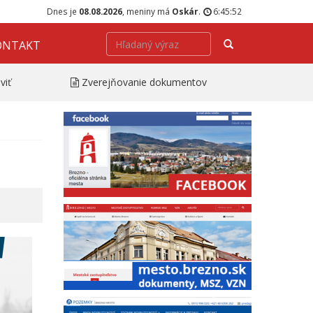
Dnes je
08.08.2026
, meniny má
Oskár
.
6:45:53
Hľadať
ONTAKT
viť
Zverejňovanie dokumentov