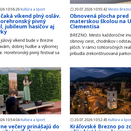
026 10:56:26
Kultúra a šport
20.07.2026 10:55:42
Mesto Brezn
čaká víkend plný osláv.
Obnovená plocha pred
Horehronský pivný
materskou školou na Ul
l, jubileum hasičov aj
Clementisa
vky
BREZNO. Mesto každoročne inv
júlový víkend bude v Brezne
obnovy ciest, chodníkov i odsta
lavám, dobrej hudbe a výbornej
plôch. V rámci tohtoročných reali
. Horehronský pivný festival sa
pribudla zrekonštruovaná parkova
026 10:54:04
Kultúra a šport
20.07.2026 10:52:45
Kultúra a špo
rne večery prinášajú do
Kráľovské Brezno po z