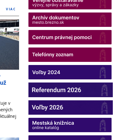
VIAC
o
 už
uje v
nených
ktuálnej