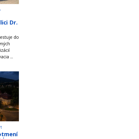
o
ici Dr.
estuje do
vných
zácií
cia ...
rt
otmení