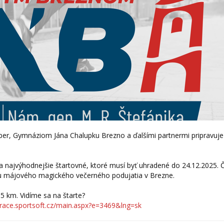
er, Gymnáziom Jána Chalupku Brezno a ďalšími partnermi pripravuje 
 najvýhodnejšie štartovné, ktoré musí byť uhradené do 24.12.2025. Č
ťou májového magického večerného podujatia v Brezne.
5 km. Vidíme sa na štarte?
strace.sportsoft.cz/main.aspx?e=3469&lng=sk