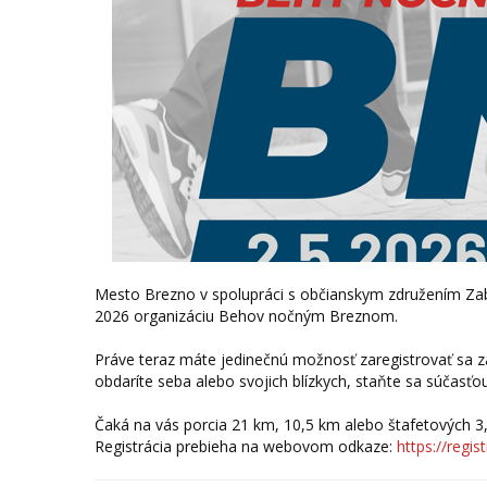
Mesto Brezno v spolupráci s občianskym združením Zab
2026 organizáciu Behov nočným Breznom.
Práve teraz máte jedinečnú možnosť zaregistrovať sa za
obdaríte seba alebo svojich blízkych, staňte sa súčas
Čaká na vás porcia 21 km, 10,5 km alebo štafetových 3,
Registrácia prebieha na webovom odkaze:
https://regi