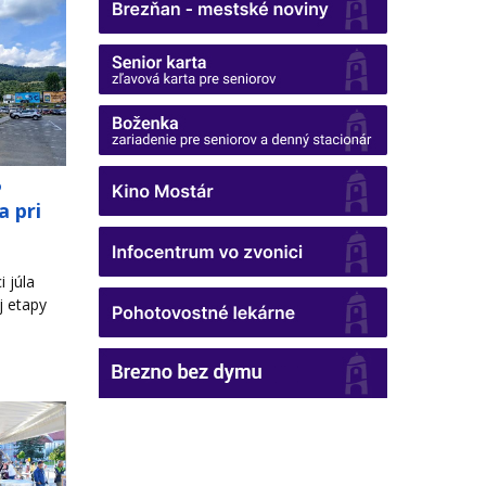
o
a pri
 júla
j etapy