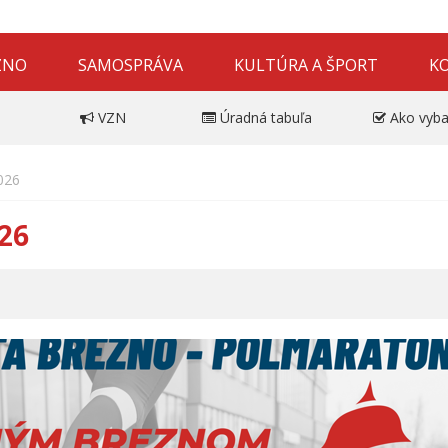
ZNO
SAMOSPRÁVA
KULTÚRA A ŠPORT
K
VZN
Úradná tabuľa
Ako vyba
026
26