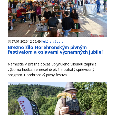
27.07.2026 12:59:49
Kultúra a šport
Brezno žilo Horehronským pivným
festivalom a oslavami významných jubileí
Námestie v Brezne počas uplynulého víkendu zaplnila
výborná hudba, remeselné pivá a bohatý sprievodný
program. Horehronský pivný festival ...