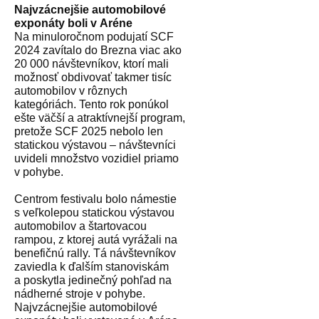
Najvzácnejšie automobilové
exponáty boli v Aréne
Na minuloročnom podujatí SCF
2024 zavítalo do Brezna viac ako
20 000 návštevníkov, ktorí mali
možnosť obdivovať takmer tisíc
automobilov v rôznych
kategóriách. Tento rok ponúkol
ešte väčší a atraktívnejší program,
pretože SCF 2025 nebolo len
statickou výstavou – návštevníci
uvideli množstvo vozidiel priamo
v pohybe.
Centrom festivalu bolo námestie
s veľkolepou statickou výstavou
automobilov a štartovacou
rampou, z ktorej autá vyrážali na
benefičnú rally. Tá návštevníkov
zaviedla k ďalším stanoviskám
a poskytla jedinečný pohľad na
nádherné stroje v pohybe.
Najvzácnejšie automobilové