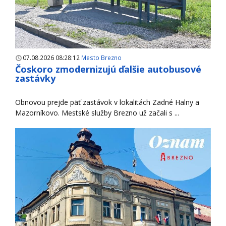
07.08.2026 08:28:12
Mesto Brezno
Čoskoro zmodernizujú ďalšie autobusové
zastávky
Obnovou prejde päť zastávok v lokalitách Zadné Halny a
Mazorníkovo. Mestské služby Brezno už začali s ...