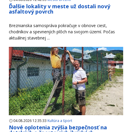
Ďalšie lokality v meste už dostali nový
asfaltový povrch
Breznianska samospráva pokračuje v obnove ciest,
chodníkov a spevnených plôch na svojom území. Počas
aktuálnej stavebnej ...
04.08.2026 12:35:33
Kultúra a šport
Nové oplotenia zvýšia bezpečnosť na