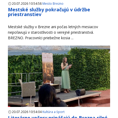
20.07.2026 10:54:58
Mesto Brezno
Mestské služby pokračujú v údržbe
priestranstiev
Mestské služby v Brezne ani počas letných mesiacov
nepoľavujú v starostlivosti o verejné priestranstvá.
BREZNO. Pracovníci priebežne kosia ...
20.07.2026 10:54:04
Kultúra a šport
Literárne večery prinášajú do Brezna silné