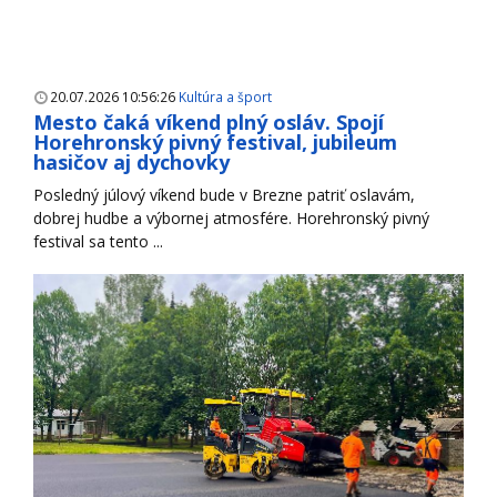
20.07.2026 10:56:26
Kultúra a šport
Mesto čaká víkend plný osláv. Spojí
Horehronský pivný festival, jubileum
hasičov aj dychovky
Posledný júlový víkend bude v Brezne patriť oslavám,
dobrej hudbe a výbornej atmosfére. Horehronský pivný
festival sa tento ...