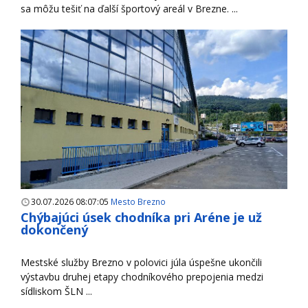
sa môžu tešiť na ďalší športový areál v Brezne. ...
30.07.2026 08:07:05
Mesto Brezno
Chýbajúci úsek chodníka pri Aréne je už
dokončený
Mestské služby Brezno v polovici júla úspešne ukončili
výstavbu druhej etapy chodníkového prepojenia medzi
sídliskom ŠLN ...