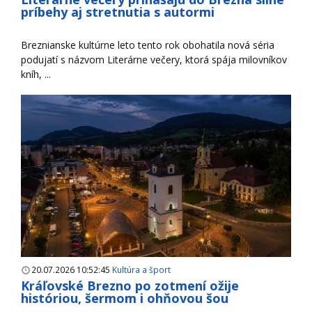
príbehy aj stretnutia s autormi
Breznianske kultúrne leto tento rok obohatila nová séria
podujatí s názvom Literárne večery, ktorá spája milovníkov
kníh, ...
20.07.2026 10:52:45
Kultúra a šport
Kráľovské Brezno po zotmení ožije
históriou, šermom i ohňovou šou