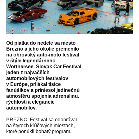
Od piatka do nedele sa mesto
Brezno a jeho okolie premenilo
na obrovský auto-moto festival
v štýle legendárneho
Worthersee. Slovak Car Festival,
jeden z najväčších
automobilových festivalov
v Európe, prilákal tisíce
fanúšikov a priniesol jedinečnú
atmosféru spojenia adrenalínu,
rýchlosti a elegancie
automobilov.
BREZNO. Festival sa odohrával
na štyroch kľúčových miestach,
ktoré ponúkli bohatý program.