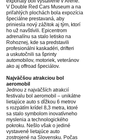
exponáty boli vystavené v Aréne.
V Double Red Cars Museum a na
priľahlých plochách bola expozícia
špeciálne prestavaná, aby
priniesla nový zážitok aj tým, ktorí
ho už navštívili. Epicentrom
adrenalínu sa stalo letisko na
Rohoznej, kde sa predstavili
profesionálni kaskadéri, drifteri
a uskutočnili sa šprinty
automobilov, motoriek, veteránov
ako aj offroad špeciálov.
Najväčšou atrakciou bol
aeromobil
Jednou z najväčších atrakcií
festivalu bol aeromobil – unikátne
lietajúce auto s dĺžkou 6 metrov
s rozpätím krídel 8,3 metra, ktoré
sa stalo symbolom inovatívneho
myslenia a technologického
pokroku. Nešlo však o jediné
vystavené lietajúce auto
zostrojené na Slovensku. Počas