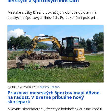
detských a športových ihriskách
Mestské služby Brezno pokračujú v obnove oplotení na
detských a športových ihriskách. Po dokončení prác pri ...
30.07.2026 08:12:03
Mesto Brezno
Priaznivci mestských športov majú dôvod
na radosť. V Brezne pribudne nový
skatepark
Milovníci skateboardov, freestyle kolobežiek či inline korčúľ