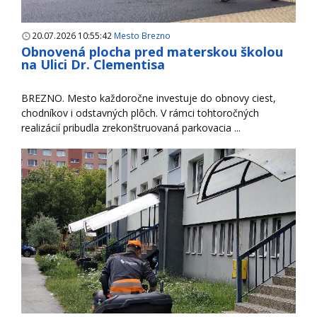
20.07.2026 10:55:42
Mesto Brezno
Obnovená plocha pred materskou školou
na Ulici Dr. Clementisa
BREZNO. Mesto každoročne investuje do obnovy ciest,
chodníkov i odstavných plôch. V rámci tohtoročných
realizácií pribudla zrekonštruovaná parkovacia ...