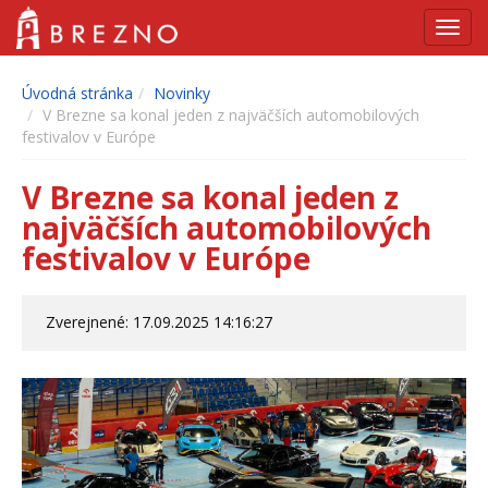
Navig
Úvodná stránka
Novinky
V Brezne sa konal jeden z najväčších automobilových
festivalov v Európe
V Brezne sa konal jeden z
najväčších automobilových
festivalov v Európe
Zverejnené: 17.09.2025 14:16:27