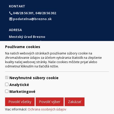
KONTAKT
048/28 56 301, 048/28 56 302
podatelna@brezno.sk
ADRESA
Mestský úrad Brezno
Námestie gen. M. R. Štefánika 1
Používame cookies
977 01 Brezno
Na našich webových stránkach používame súbory cookie na
Slovakia (Slovak Republic)
zhromažďovanie údajov za účelom vytvárania štatistík na zlepšenie
kvality našej webovej stránky. Naše cookies môžete prijať alebo
odmietnuť kliknutím na tlačidlá nižšie.
Nevyhnutné súbory cookie
© 2017 Mesto Brezno, Námestie gen. M. R. Štefánika 1, Brezno
Analytické
977 01 Tel.: 048/28 56 301, 048/28 56 302 Email:
webmaster@brezno.sk
Marketingové
Za obsah zodpovedá Mesto Brezno. Technický prevádzkovateľ:
Arrabella, s.r.o. , Pod Donátom 12/136 Žiar nad Hronom 965 01
Povoliť všetky
Povoliť výber
Zakázať
podpora@internetova-stranka.sk
Prehlásenie o prístupnosti
Ochrana osobných údajov
Viac informácií:
Ochrana osobných údajov