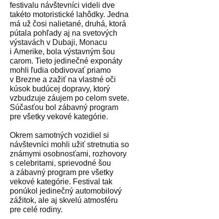
festivalu návštevníci videli dve
takéto motoristické lahôdky. Jedna
má už čosi nalietané, druhá, ktorá
pútala pohľady aj na svetových
výstavách v Dubaji, Monacu
i Amerike, bola výstavným šou
carom. Tieto jedinečné exponáty
mohli ľudia obdivovať priamo
v Brezne a zažiť na vlastné oči
kúsok budúcej dopravy, ktorý
vzbudzuje záujem po celom svete.
Súčasťou bol zábavný program
pre všetky vekové kategórie.
Okrem samotných vozidiel si
návštevníci mohli užiť stretnutia so
známymi osobnosťami, rozhovory
s celebritami, sprievodné šou
a zábavný program pre všetky
vekové kategórie. Festival tak
ponúkol jedinečný automobilový
zážitok, ale aj skvelú atmosféru
pre celé rodiny.