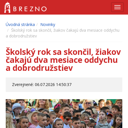
Navig
Úvodná stránka
Novinky
Školský rok sa skončil, žiakov čakajú dva mesiace oddychu
a dobrodružstiev
Školský rok sa skončil, žiakov
čakajú dva mesiace oddychu
a dobrodružstiev
Zverejnené: 06.07.2026 14:50:37