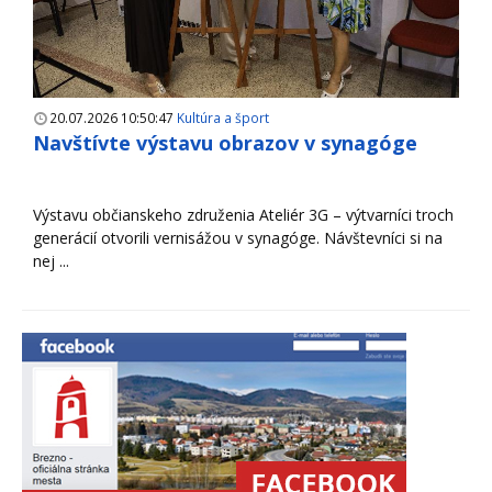
20.07.2026 10:50:47
Kultúra a šport
Navštívte výstavu obrazov v synagóge
Výstavu občianskeho združenia Ateliér 3G – výtvarníci troch
generácií otvorili vernisážou v synagóge. Návštevníci si na
nej ...