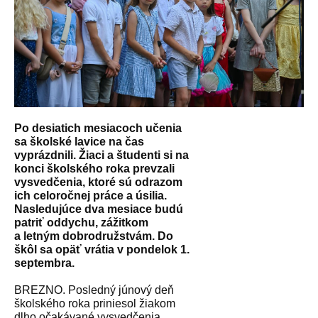
Po desiatich mesiacoch učenia
sa školské lavice na čas
vyprázdnili. Žiaci a študenti si na
konci školského roka prevzali
vysvedčenia, ktoré sú odrazom
ich celoročnej práce a úsilia.
Nasledujúce dva mesiace budú
patriť oddychu, zážitkom
a letným dobrodružstvám. Do
škôl sa opäť vrátia v pondelok 1.
septembra.
BREZNO. Posledný júnový deň
školského roka priniesol žiakom
dlho očakávané vysvedčenia