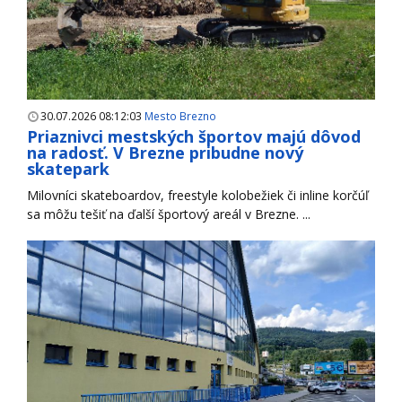
30.07.2026 08:12:03
Mesto Brezno
Priaznivci mestských športov majú dôvod
na radosť. V Brezne pribudne nový
skatepark
Milovníci skateboardov, freestyle kolobežiek či inline korčúľ
sa môžu tešiť na ďalší športový areál v Brezne. ...