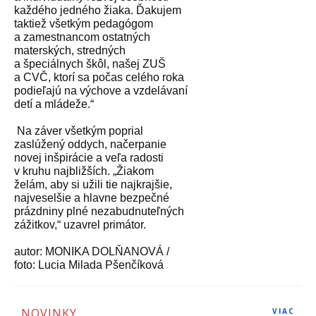
každého jedného žiaka. Ďakujem
taktiež všetkým pedagógom
a zamestnancom ostatných
materských, stredných
a špeciálnych škôl, našej ZUŠ
a CVČ, ktorí sa počas celého roka
podieľajú na výchove a vzdelávaní
detí a mládeže.“
Na záver všetkým poprial
zaslúžený oddych, načerpanie
novej inšpirácie a veľa radosti
v kruhu najbližších. „Žiakom
želám, aby si užili tie najkrajšie,
najveselšie a hlavne bezpečné
prázdniny plné nezabudnuteľných
zážitkov,“ uzavrel primátor.
autor: MONIKA DOLŇANOVÁ /
foto: Lucia Milada Pšenčíková
NOVINKY
VIAC