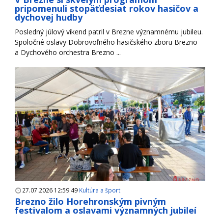
pripomenuli stopäťdesiat rokov hasičov a
dychovej hudby
Posledný júlový víkend patril v Brezne významnému jubileu.
Spoločné oslavy Dobrovoľného hasičského zboru Brezno
a Dychového orchestra Brezno ...
27.07.2026 12:59:49
Kultúra a šport
Brezno žilo Horehronským pivným
festivalom a oslavami významných jubileí