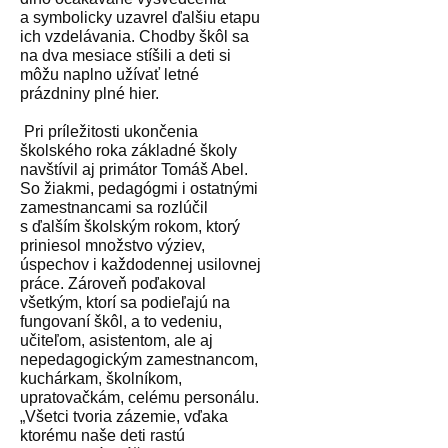
a symbolicky uzavrel ďalšiu etapu
ich vzdelávania. Chodby škôl sa
na dva mesiace stíšili a deti si
môžu naplno užívať letné
prázdniny plné hier.
Pri príležitosti ukončenia
školského roka základné školy
navštívil aj primátor Tomáš Abel.
So žiakmi, pedagógmi i ostatnými
zamestnancami sa rozlúčil
s ďalším školským rokom, ktorý
priniesol množstvo výziev,
úspechov i každodennej usilovnej
práce. Zároveň poďakoval
všetkým, ktorí sa podieľajú na
fungovaní škôl, a to vedeniu,
učiteľom, asistentom, ale aj
nepedagogickým zamestnancom,
kuchárkam, školníkom,
upratovačkám, celému personálu.
„Všetci tvoria zázemie, vďaka
ktorému naše deti rastú