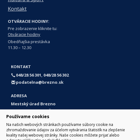
Kontakt
OTVÁRACIE HODINY:
Pre zobrazenie kliknite tu:
Otváracie hodiny
Obedňajšia prestávka
11.30 – 12.30
KONTAKT
048/28 56 301, 048/28 56 302
podatelna@brezno.sk
ADRESA
Mestský úrad Brezno
Námestie gen. M. R. Štefánika 1
Používame cookies
977 01 Brezno
Na našich webových stránkach používame súbory cookie na
Slovakia (Slovak Republic)
zhromažďovanie údajov za účelom vytvárania štatistík na zlepšenie
kvality našej webovej stránky. Naše cookies môžete prijať alebo