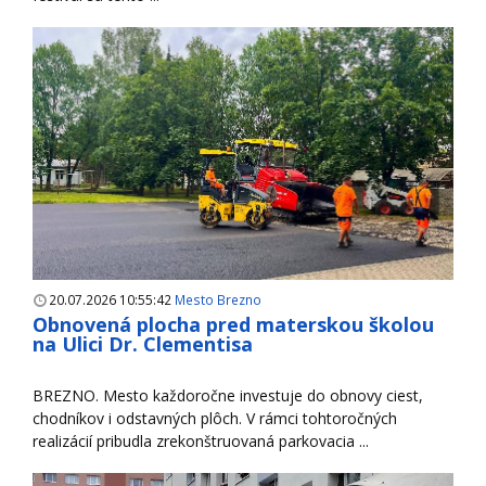
20.07.2026 10:55:42
Mesto Brezno
Obnovená plocha pred materskou školou
na Ulici Dr. Clementisa
BREZNO. Mesto každoročne investuje do obnovy ciest,
chodníkov i odstavných plôch. V rámci tohtoročných
realizácií pribudla zrekonštruovaná parkovacia ...