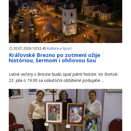
20.07.2026 10:52:45
Kultúra a šport
Kráľovské Brezno po zotmení ožije
históriou, šermom i ohňovou šou
Letné večery v Brezne budú opäť patriť histórii. Vo štvrtok
23. júla o 19.00 sa uskutoční obľúbené podujatie ...