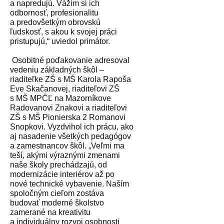
a napredujú. Vážim si ich
odbornosť, profesionalitu
a predovšetkým obrovskú
ľudskosť, s akou k svojej práci
pristupujú,“ uviedol primátor.
Osobitné poďakovanie adresoval
vedeniu základných škôl –
riaditeľke ZŠ s MŠ Karola Rapoša
Eve Skačanovej, riaditeľovi ZŠ
s MŠ MPČĽ na Mazorníkove
Radovanovi Znakovi a riaditeľovi
ZŠ s MŠ Pionierska 2 Romanovi
Snopkovi. Vyzdvihol ich prácu, ako
aj nasadenie všetkých pedagógov
a zamestnancov škôl. „Veľmi ma
teší, akými výraznými zmenami
naše školy prechádzajú, od
modernizácie interiérov až po
nové technické vybavenie. Naším
spoločným cieľom zostáva
budovať moderné školstvo
zamerané na kreativitu
a individuálny rozvoj osobnosti