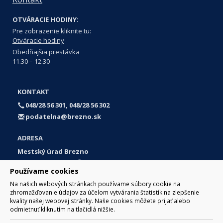
OTVÁRACIE HODINY:
Pre zobrazenie kliknite tu:
Otváracie hodiny
Obedňajšia prestávka
11.30 – 12.30
KONTAKT
048/28 56 301, 048/28 56 302
podatelna@brezno.sk
ADRESA
Mestský úrad Brezno
Námestie gen. M. R. Štefánika 1
Používame cookies
977 01 Brezno
Na našich webových stránkach používame súbory cookie na
Slovakia (Slovak Republic)
zhromažďovanie údajov za účelom vytvárania štatistík na zlepšenie
kvality našej webovej stránky. Naše cookies môžete prijať alebo
odmietnuť kliknutím na tlačidlá nižšie.