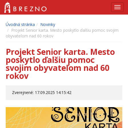
Navig
Úvodná stránka
Novinky
Projekt Senior karta. Mesto poskytlo ďalšiu pomoc svojim
obyvateľom nad 60 rokov
Projekt Senior karta. Mesto
poskytlo ďalšiu pomoc
svojim obyvateľom nad 60
rokov
Zverejnené: 17.09.2025 14:15:42