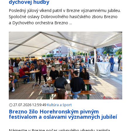
dychovej hudby
Posledný júlový víkend patril v Brezne významnému jubileu.
Spoločné oslavy Dobrovoľného hasičského zboru Brezno
a Dychového orchestra Brezno ...
27.07.2026 12:59:49
Kultúra a šport
Brezno žilo Horehronským pivným
festivalom a oslavami významných jubileí
Námestie v Brezne počas uplynulého víkendu zaplnila