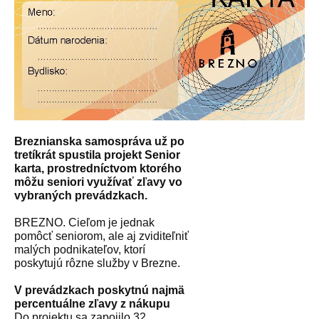
Breznianska samospráva už po
tretíkrát spustila projekt Senior
karta, prostredníctvom ktorého
môžu seniori využívať zľavy vo
vybraných prevádzkach.
BREZNO. Cieľom je jednak
pomôcť seniorom, ale aj zviditeľniť
malých podnikateľov, ktorí
poskytujú rôzne služby v Brezne.
V prevádzkach poskytnú najmä
percentuálne zľavy z nákupu
Do projektu sa zapojilo 32