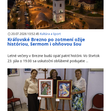
20.07.2026 10:52:45
Kultúra a šport
Kráľovské Brezno po zotmení ožije
históriou, šermom i ohňovou šou
Letné večery v Brezne budú opäť patriť histórii. Vo štvrtok
23. júla o 19.00 sa uskutoční obľúbené podujatie ...