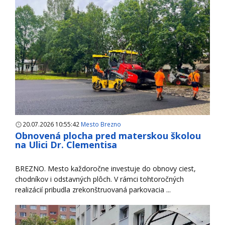
20.07.2026 10:55:42
Mesto Brezno
Obnovená plocha pred materskou školou
na Ulici Dr. Clementisa
BREZNO. Mesto každoročne investuje do obnovy ciest,
chodníkov i odstavných plôch. V rámci tohtoročných
realizácií pribudla zrekonštruovaná parkovacia ...