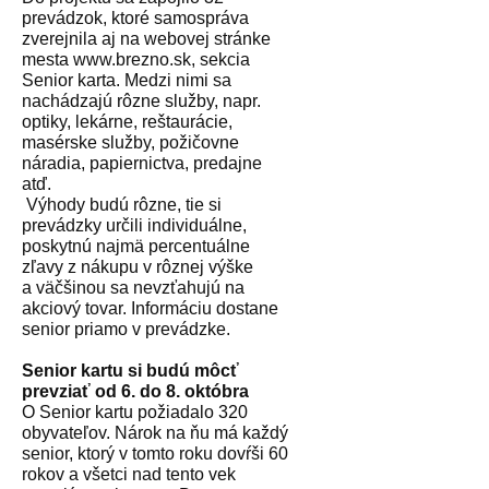
prevádzok, ktoré samospráva
zverejnila aj na webovej stránke
mesta www.brezno.sk, sekcia
Senior karta. Medzi nimi sa
nachádzajú rôzne služby, napr.
optiky, lekárne, reštaurácie,
masérske služby, požičovne
náradia, papiernictva, predajne
atď.
Výhody budú rôzne, tie si
prevádzky určili individuálne,
poskytnú najmä percentuálne
zľavy z nákupu v rôznej výške
a väčšinou sa nevzťahujú na
akciový tovar. Informáciu dostane
senior priamo v prevádzke.
Senior kartu si budú môcť
prevziať od 6. do 8. októbra
O Senior kartu požiadalo 320
obyvateľov. Nárok na ňu má každý
senior, ktorý v tomto roku dovŕši 60
rokov a všetci nad tento vek