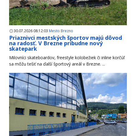
30.07.2026 08:12:03
Mesto Brezno
Priaznivci mestských športov majú dôvod
na radosť. V Brezne pribudne nový
skatepark
Milovníci skateboardov, freestyle kolobežiek či inline korčúľ
sa môžu tešiť na ďalší športový areál v Brezne. ...