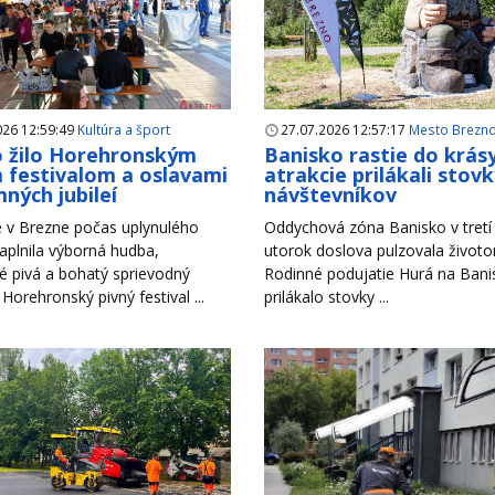
026 12:59:49
Kultúra a šport
27.07.2026 12:57:17
Mesto Brezn
 žilo Horehronským
Banisko rastie do krás
 festivalom a oslavami
atrakcie prilákali stov
ných jubileí
návštevníkov
 v Brezne počas uplynulého
Oddychová zóna Banisko v tretí 
aplnila výborná hudba,
utorok doslova pulzovala život
é pivá a bohatý sprievodný
Rodinné podujatie Hurá na Bani
Horehronský pivný festival ...
prilákalo stovky ...