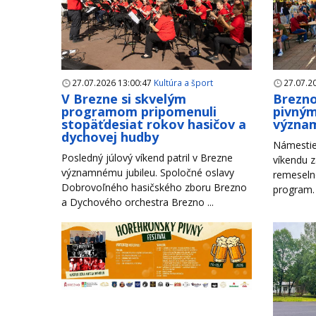
27.07.2026 13:00:47
Kultúra a šport
27.07.2
V Brezne si skvelým
Brezno
programom pripomenuli
pivným
stopäťdesiat rokov hasičov a
význam
dychovej hudby
Námestie
Posledný júlový víkend patril v Brezne
víkendu z
významnému jubileu. Spoločné oslavy
remeseln
Dobrovoľného hasičského zboru Brezno
program. 
a Dychového orchestra Brezno ...