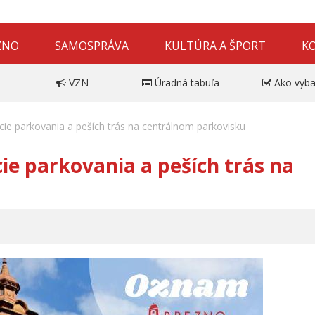
ZNO
SAMOSPRÁVA
KULTÚRA A ŠPORT
K
VZN
Úradná tabuľa
Ako vyba
e parkovania a peších trás na centrálnom parkovisku
e parkovania a peších trás na