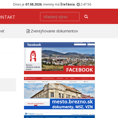
Dnes je
07.08.2026
, meniny má
Štefánia
.
2:47:58
Hľadať
ONTAKT
viť
Zverejňovanie dokumentov