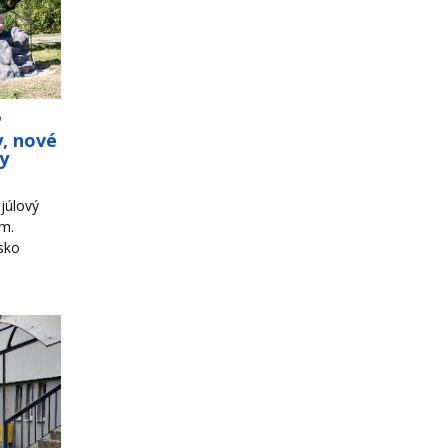
o
y, nové
ky
júlový
om.
sko