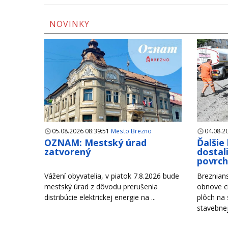
NOVINKY
05.08.2026 08:39:51
Mesto Brezno
04.08.2
OZNAM: Mestský úrad
Ďalšie
zatvorený
dostal
povrc
Vážení obyvatelia, v piatok 7.8.2026 bude
Breznian
mestský úrad z dôvodu prerušenia
obnove c
distribúcie elektrickej energie na ...
plôch na
stavebnej 