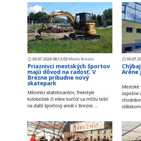
30.07.2026 08:12:03
Mesto Brezno
30.07.2
Priaznivci mestských športov
Chýbaj
majú dôvod na radosť. V
Aréne 
Brezne pribudne nový
skatepark
Mestské s
Milovníci skateboardov, freestyle
úspešne u
kolobežiek či inline korčúľ sa môžu tešiť
chodníko
na ďalší športový areál v Brezne. ...
sídliskom