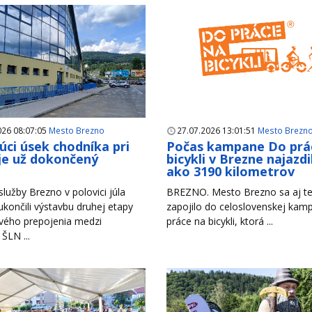
026 08:07:05
Mesto Brezno
27.07.2026 13:01:51
Mesto Brezn
úci úsek chodníka pri
Počas kampane Do prá
je už dokončený
bicykli v Brezne najazdil
ako 3190 kilometrov
lužby Brezno v polovici júla
BREZNO. Mesto Brezno sa aj te
končili výstavbu druhej etapy
zapojilo do celoslovenskej ka
vého prepojenia medzi
práce na bicykli, ktorá ...
 ŠLN ...