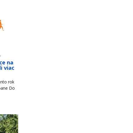
o
ce na
i viac
nto rok
mpane Do