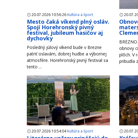
20.07.2026 10:56:26
Kultúra a šport
20.07.2
Mesto čaká víkend plný osláv.
Obnove
Spojí Horehronský pivný
maters
festival, jubileum hasičov aj
Clemen
dychovky
BREZNO. 
Posledný júlový víkend bude v Brezne
obnovy ci
patriť oslavám, dobrej hudbe a výbornej
plôch. V 
atmosfére. Horehronský pivný festival sa
pribudla 
tento ...
20.07.2026 10:54:04
Kultúra a šport
20.07.2
Literárne večery prinášajú do
Kráľov