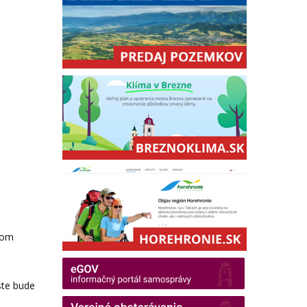
nom
ste bude