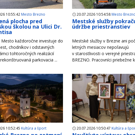
026 10:55:42
Mesto Brezno
20.07.2026 10:54:58
Mesto Brezn
ná plocha pred
Mestské služby pokraču
kou školou na Ulici Dr.
údržbe priestranstiev
tisa
Mesto každoročne investuje do
Mestské služby v Brezne ani po
est, chodníkov i odstavných
letných mesiacov nepoľavujú
rámci tohtoročných realizácií
v starostlivosti o verejné priest
zrekonštruovaná parkovacia ...
BREZNO. Pracovníci priebežne ko
026 10:52:45
Kultúra a šport
20.07.2026 10:50:47
Kultúra a špo
ské Brezno po zotmení
Navštívte výstavu obr