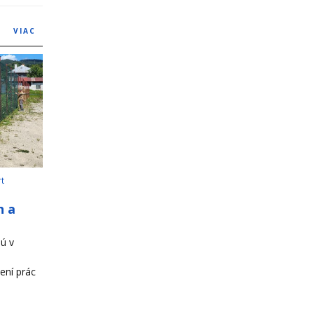
VIAC
rt
h a
ú v
ení prác