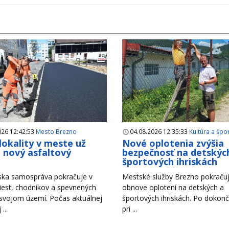
026 12:42:53
Mesto Brezno
04.08.2026 12:35:33
Kultúra a špo
 lokality v meste už
Nové oplotenia zvýšia
i nový asfaltový
bezpečnosť na detskýc
h
športových ihriskách
ska samospráva pokračuje v
Mestské služby Brezno pokračuj
iest, chodníkov a spevnených
obnove oplotení na detských a
 svojom území. Počas aktuálnej
športových ihriskách. Po dokonč
...
pri ...