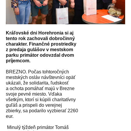
Kráľovské dni Horehronia si aj
tento rok zachovali dobročinný
charakter. Finančné prostriedky
z predaja gulášov v mestskom
parku primátor odovzdal dvom
príjemcom.
BREZNO. Počas tohtoročných
mestských osláv návštevníci opäť
ukázali, že solidarita, ľudskosť
a ochota pomáhať majú v Brezne
svoje pevné miesto. Vďaka
všetkým, ktorí si kúpili charitatívny
guľáš a prispeli do verejnej
zbierky, sa podarilo vyzbierať 2260
eur.
Minulý týždeň primátor Tomáš