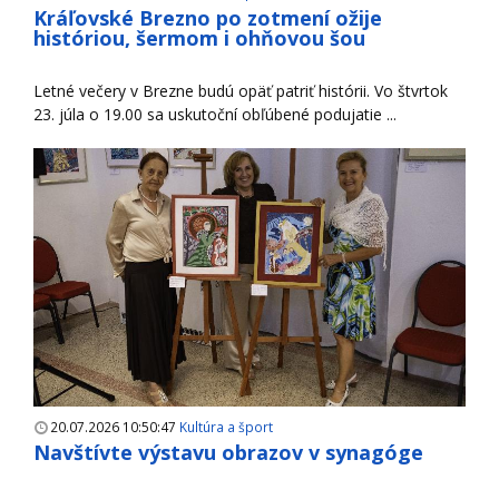
Kráľovské Brezno po zotmení ožije
históriou, šermom i ohňovou šou
Letné večery v Brezne budú opäť patriť histórii. Vo štvrtok
23. júla o 19.00 sa uskutoční obľúbené podujatie ...
20.07.2026 10:50:47
Kultúra a šport
Navštívte výstavu obrazov v synagóge