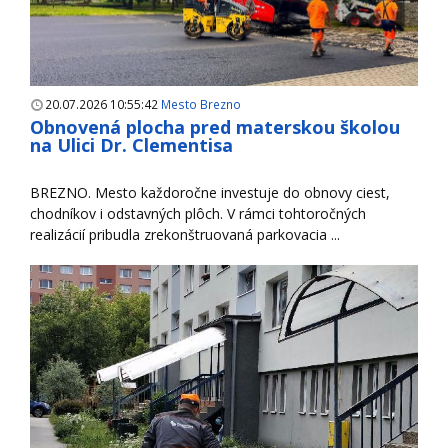
20.07.2026 10:55:42
Mesto Brezno
Obnovená plocha pred materskou školou
na Ulici Dr. Clementisa
BREZNO. Mesto každoročne investuje do obnovy ciest,
chodníkov i odstavných plôch. V rámci tohtoročných
realizácií pribudla zrekonštruovaná parkovacia ...