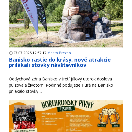
27.07.2026 12:57:17
Mesto Brezno
Banisko rastie do krásy, nové atrakcie
prilákali stovky návštevníkov
Oddychová zóna Banisko v tretí júlový utorok doslova
pulzovala životom. Rodinné podujatie Hurá na Banisko
prilákalo stovky ...