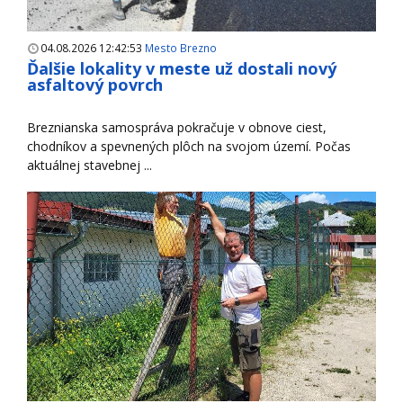
04.08.2026 12:42:53
Mesto Brezno
Ďalšie lokality v meste už dostali nový
asfaltový povrch
Breznianska samospráva pokračuje v obnove ciest,
chodníkov a spevnených plôch na svojom území. Počas
aktuálnej stavebnej ...