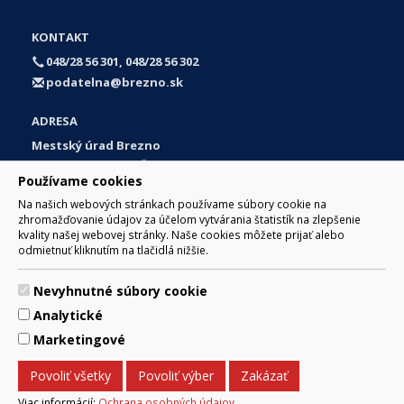
KONTAKT
048/28 56 301, 048/28 56 302
podatelna@brezno.sk
ADRESA
Mestský úrad Brezno
Námestie gen. M. R. Štefánika 1
Používame cookies
977 01 Brezno
Na našich webových stránkach používame súbory cookie na
Slovakia (Slovak Republic)
zhromažďovanie údajov za účelom vytvárania štatistík na zlepšenie
kvality našej webovej stránky. Naše cookies môžete prijať alebo
odmietnuť kliknutím na tlačidlá nižšie.
Nevyhnutné súbory cookie
© 2017 Mesto Brezno, Námestie gen. M. R. Štefánika 1, Brezno
Analytické
977 01 Tel.: 048/28 56 301, 048/28 56 302 Email:
webmaster@brezno.sk
Marketingové
Za obsah zodpovedá Mesto Brezno. Technický prevádzkovateľ:
Arrabella, s.r.o. , Pod Donátom 12/136 Žiar nad Hronom 965 01
Povoliť všetky
Povoliť výber
Zakázať
podpora@internetova-stranka.sk
Prehlásenie o prístupnosti
Ochrana osobných údajov
Viac informácií:
Ochrana osobných údajov