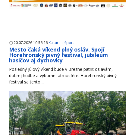
20.07.2026 10:56:26
Kultúra a šport
Mesto čaká víkend plný osláv. Spojí
Horehronský pivný festival, jubileum
hasičov aj dychovky
Posledný júlový víkend bude v Brezne patriť oslavám,
dobrej hudbe a výbornej atmosfére. Horehronský pivný
festival sa tento ...