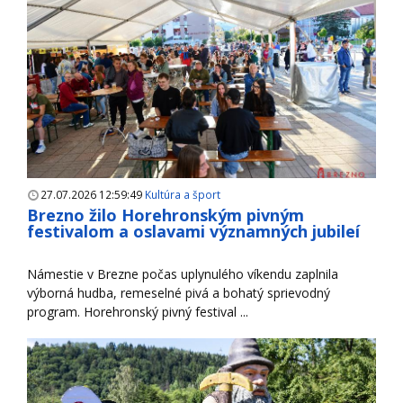
27.07.2026 12:59:49
Kultúra a šport
Brezno žilo Horehronským pivným
festivalom a oslavami významných jubileí
Námestie v Brezne počas uplynulého víkendu zaplnila
výborná hudba, remeselné pivá a bohatý sprievodný
program. Horehronský pivný festival ...