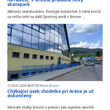
skatepark
Milovníci skateboardov, freestyle kolobežiek či inline korčúľ
sa môžu tešiť na ďalší športový areál v Brezne. ...
30.07.2026 08:07:05
Mesto Brezno
Chýbajúci úsek chodníka pri Aréne je už
dokončený
Mestské služby Brezno v polovici júla úspešne ukončili