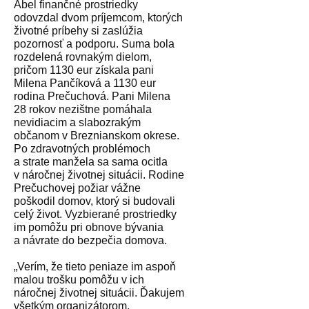
Abel finančné prostriedky
odovzdal dvom príjemcom, ktorých
životné príbehy si zaslúžia
pozornosť a podporu. Suma bola
rozdelená rovnakým dielom,
pričom 1130 eur získala pani
Milena Pančíková a 1130 eur
rodina Prečuchová. Pani Milena
28 rokov nezištne pomáhala
nevidiacim a slabozrakým
občanom v Breznianskom okrese.
Po zdravotných problémoch
a strate manžela sa sama ocitla
v náročnej životnej situácii. Rodine
Prečuchovej požiar vážne
poškodil domov, ktorý si budovali
celý život. Vyzbierané prostriedky
im pomôžu pri obnove bývania
a návrate do bezpečia domova.
„Verím, že tieto peniaze im aspoň
malou trošku pomôžu v ich
náročnej životnej situácii. Ďakujem
všetkým organizátorom,