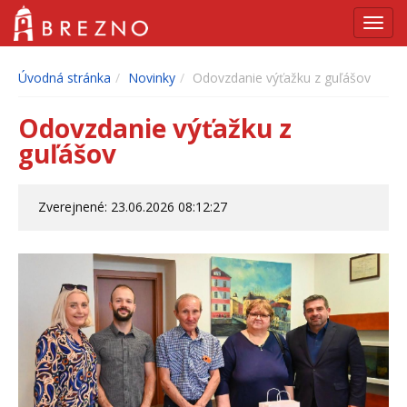
Navig
Úvodná stránka
Novinky
Odovzdanie výťažku z guľášov
Odovzdanie výťažku z
guľášov
Zverejnené: 23.06.2026 08:12:27