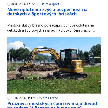
04.08.2026 12:35:33
Kultúra a šport
Nové oplotenia zvýšia bezpečnosť na
detských a športových ihriskách
Mestské služby Brezno pokračujú v obnove oplotení na
detských a športových ihriskách. Po dokončení prác pri ...
30.07.2026 08:12:03
Mesto Brezno
Priaznivci mestských športov majú dôvod
na radosť. V Brezne pribudne nový