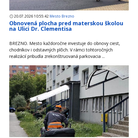
20.07.2026 10:55:42
Mesto Brezno
Obnovená plocha pred materskou školou
na Ulici Dr. Clementisa
BREZNO. Mesto každoročne investuje do obnovy ciest,
chodníkov i odstavných plôch. V rámci tohtoročných
realizácií pribudla zrekonštruovaná parkovacia ...