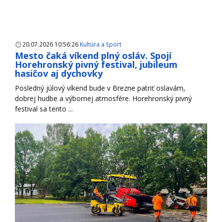
20.07.2026 10:56:26
Kultúra a šport
Mesto čaká víkend plný osláv. Spojí
Horehronský pivný festival, jubileum
hasičov aj dychovky
Posledný júlový víkend bude v Brezne patriť oslavám,
dobrej hudbe a výbornej atmosfére. Horehronský pivný
festival sa tento ...