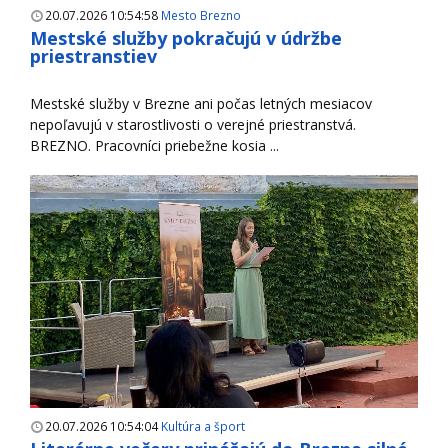
20.07.2026 10:54:58
Mesto Brezno
Mestské služby pokračujú v údržbe
priestranstiev
Mestské služby v Brezne ani počas letných mesiacov
nepoľavujú v starostlivosti o verejné priestranstvá.
BREZNO. Pracovníci priebežne kosia ...
20.07.2026 10:54:04
Kultúra a šport