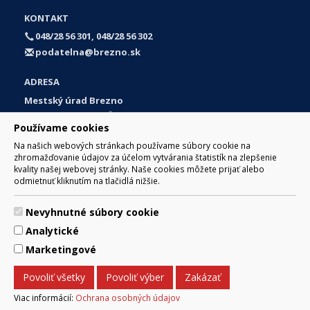
KONTAKT
048/28 56 301, 048/28 56 302
podatelna@brezno.sk
ADRESA
Mestský úrad Brezno
Námestie gen. M. R. Štefánika 1
Používame cookies
977 01 Brezno
Na našich webových stránkach používame súbory cookie na
Slovakia (Slovak Republic)
zhromažďovanie údajov za účelom vytvárania štatistík na zlepšenie
kvality našej webovej stránky. Naše cookies môžete prijať alebo
odmietnuť kliknutím na tlačidlá nižšie.
Nevyhnutné súbory cookie
© 2017 Mesto Brezno, Námestie gen. M. R. Štefánika 1, Brezno
Analytické
977 01 Tel.: 048/28 56 301, 048/28 56 302 Email:
webmaster@brezno.sk
Marketingové
Za obsah zodpovedá Mesto Brezno. Technický prevádzkovateľ:
Arrabella, s.r.o. , Pod Donátom 12/136 Žiar nad Hronom 965 01
Povoliť všetky
Povoliť výber
Zakázať
podpora@internetova-stranka.sk
Prehlásenie o prístupnosti
Ochrana osobných údajov
Viac informácií:
Ochrana osobných údajov