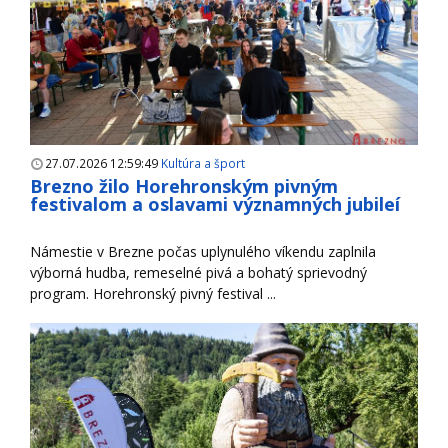
27.07.2026 12:59:49
Kultúra a šport
Brezno žilo Horehronským pivným
festivalom a oslavami významných jubileí
Námestie v Brezne počas uplynulého víkendu zaplnila
výborná hudba, remeselné pivá a bohatý sprievodný
program. Horehronský pivný festival ...