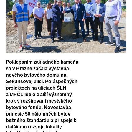
Poklepaním základného kameňa
sa v Brezne začala výstavba
nového bytového domu na
Sekurisovej ulici.
Po úspešných
projektoch na uliciach ŠLN
a MPČĽ ide o ďalší významný
krok v rozširovaní mestského
bytového fondu.
Novostavba
prinesie 50 nájomných bytov
bežného štandardu a prispeje k
ďalšiemu rozvoju lokality