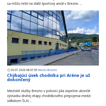
sa môžu tešiť na ďalší športový areál v Brezne. ...
30.07.2026 08:07:05
Mesto Brezno
Chýbajúci úsek chodníka pri Aréne je už
dokončený
Mestské služby Brezno v polovici júla úspešne ukončili
výstavbu druhej etapy chodníkového prepojenia medzi
sídliskom ŠLN ...