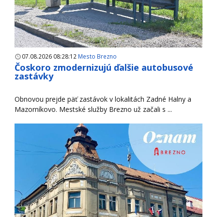
07.08.2026 08:28:12
Mesto Brezno
Čoskoro zmodernizujú ďalšie autobusové
zastávky
Obnovou prejde päť zastávok v lokalitách Zadné Halny a
Mazorníkovo. Mestské služby Brezno už začali s ...