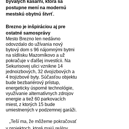
bývalých kasární, ktorá sa
postupne mení na modernú
mestskú obytnú štvrť.
Brezno je inšpiráciou aj pre
ostatné samosprávy
Mesto Brezno len nedávno
odovzdalo do užívania nový
bytový dom s 96 nájomnými bytmi
na sídlisku Mazorníkovo a už
pokračuje v ďalšej investícii. Na
Sekurisovej ulici vznikne 14
jednoizbových, 32 dvojizbových a
4 trojizbové byty. Súčasťou objektu
bude bezbariérový prístup,
energeticky úsporné technológie,
využívanie alternatívnych zdrojov
energie a tiež 60 parkovacích
miest, z ktorých 15 bude
umiestnených v podzemnej garáži.
„Teší ma, že môžeme pokračovať
v projektoch, ktoré majú reálny