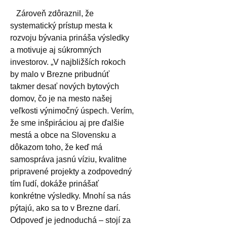
Zároveň zdôraznil, že
systematický prístup mesta k
rozvoju bývania prináša výsledky
a motivuje aj súkromných
investorov. „V najbližších rokoch
by malo v Brezne pribudnúť
takmer desať nových bytových
domov, čo je na mesto našej
veľkosti výnimočný úspech. Verím,
že sme inšpiráciou aj pre ďalšie
mestá a obce na Slovensku a
dôkazom toho, že keď má
samospráva jasnú víziu, kvalitne
pripravené projekty a zodpovedný
tím ľudí, dokáže prinášať
konkrétne výsledky. Mnohí sa nás
pýtajú, ako sa to v Brezne darí.
Odpoveď je jednoduchá – stojí za