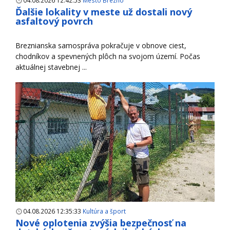
04.08.2026 12:42:53
Mesto Brezno
Ďalšie lokality v meste už dostali nový
asfaltový povrch
Breznianska samospráva pokračuje v obnove ciest,
chodníkov a spevnených plôch na svojom území. Počas
aktuálnej stavebnej ...
04.08.2026 12:35:33
Kultúra a šport
Nové oplotenia zvýšia bezpečnosť na