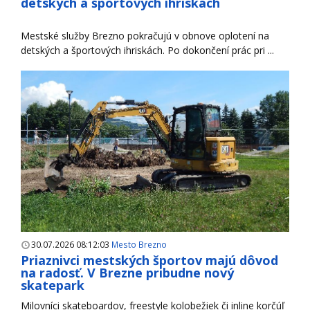
detských a športových ihriskách
Mestské služby Brezno pokračujú v obnove oplotení na
detských a športových ihriskách. Po dokončení prác pri ...
30.07.2026 08:12:03
Mesto Brezno
Priaznivci mestských športov majú dôvod
na radosť. V Brezne pribudne nový
skatepark
Milovníci skateboardov, freestyle kolobežiek či inline korčúľ