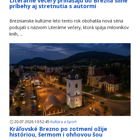
Literárne večery prinášajú do Brezna silné
príbehy aj stretnutia s autormi
Breznianske kultúrne leto tento rok obohatila nová séria
podujatí s názvom Literárne večery, ktorá spája milovníkov
kníh, ...
20.07.2026 10:52:45
Kultúra a šport
Kráľovské Brezno po zotmení ožije
históriou, šermom i ohňovou šou