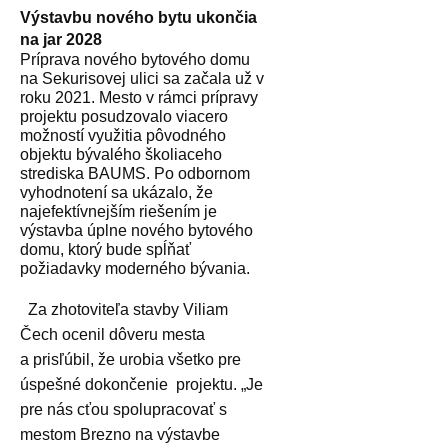
Výstavbu nového bytu ukončia
na jar 2028
Príprava nového bytového domu
na Sekurisovej ulici sa začala už v
roku 2021. Mesto v rámci prípravy
projektu posudzovalo viacero
možností využitia pôvodného
objektu bývalého školiaceho
strediska BAUMS. Po odbornom
vyhodnotení sa ukázalo, že
najefektívnejším riešením je
výstavba úplne nového bytového
domu, ktorý bude spĺňať
požiadavky moderného bývania.
Za zhotoviteľa stavby Viliam
Čech ocenil dôveru mesta
a prisľúbil, že urobia všetko pre
úspešné dokončenie
projektu. „
Je
pre nás cťou spolupracovať s
mestom Brezno na výstavbe