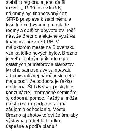
stabilitu regiónu a jeho ďalší
rozvoj. „
Už 30 rokov každý
nájomný byt financovaný cez
ŠFRB prispieva k stabilnému a
kvalitnému bývaniu pre mladé
rodiny a ďalších obyvateľov. Teší
nás, že Brezno efektívne využíva
financovanie zo ŠFRB
. V
máloktorom meste na Slovensku
vzniká toľko nových bytov. Brezno
je veľmi dobrým príkladom pre
ostatných primátorov a starostov.
Mnohé samosprávy sa obávajú
administratívnej náročnosti alebo
majú pocit, že podpora je ťažko
dostupná. ŠFRB však poskytuje
konzultácie, informačné semináre
aj odbornú pomoc. Každý si môže
nájsť cestu k podpore, ak má
záujem a odhodlanie. Mestu
Brezno aj zhotoviteľovi želám, aby
výstavba prebehla hladko,
úspešne a podľa plánu.“