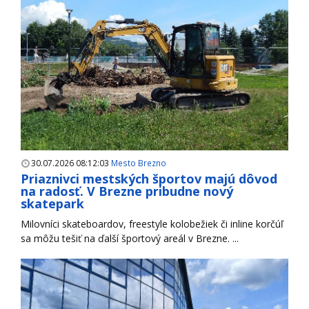
30.07.2026 08:12:03
Mesto Brezno
Priaznivci mestských športov majú dôvod
na radosť. V Brezne pribudne nový
skatepark
Milovníci skateboardov, freestyle kolobežiek či inline korčúľ
sa môžu tešiť na ďalší športový areál v Brezne. ...