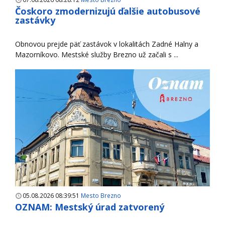
Čoskoro zmodernizujú ďalšie autobusové
zastávky
Obnovou prejde päť zastávok v lokalitách Zadné Halny a
Mazorníkovo. Mestské služby Brezno už začali s ...
05.08.2026 08:39:51
Mesto Brezno
OZNAM: Mestský úrad zatvorený