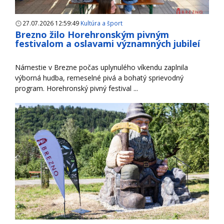
27.07.2026 12:59:49
Kultúra a šport
Brezno žilo Horehronským pivným
festivalom a oslavami významných jubileí
Námestie v Brezne počas uplynulého víkendu zaplnila
výborná hudba, remeselné pivá a bohatý sprievodný
program. Horehronský pivný festival ...