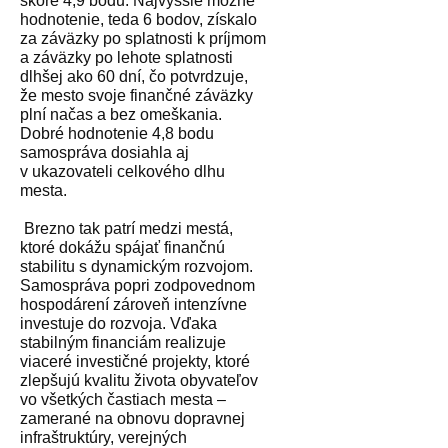
skóre 4,9 bodu. Najvyššie možné
hodnotenie, teda 6 bodov, získalo
za záväzky po splatnosti k príjmom
a záväzky po lehote splatnosti
dlhšej ako 60 dní, čo potvrdzuje,
že mesto svoje finančné záväzky
plní načas a bez omeškania.
Dobré hodnotenie 4,8 bodu
samospráva dosiahla aj
v ukazovateli celkového dlhu
mesta.
Brezno tak patrí medzi mestá,
ktoré dokážu spájať finančnú
stabilitu s dynamickým rozvojom.
Samospráva popri zodpovednom
hospodárení zároveň intenzívne
investuje do rozvoja. Vďaka
stabilným financiám realizuje
viaceré investičné projekty, ktoré
zlepšujú kvalitu života obyvateľov
vo všetkých častiach mesta –
zamerané na obnovu dopravnej
infraštruktúry, verejných