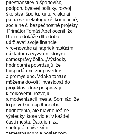
priestranstiev a športovísk,
podporu bytovej politiky, rozvoj
školstva, športu, kultúry, ako aj
patria sem ekologické, komunitné,
sociálne či bezpečnostné projekty.
Primátor Tomáš Abel ocenil, že
Brezno dokáže dlhodobo
udržiavať svoje financie
v rovnováhe aj napriek rastúcim
nákladom a výzvam, ktorým
samosprávy čelia. „Výsledky
hodnotenia potvrdzujú, že
hospodárime zodpovedne
a premyslene. Vďaka tomu si
môžeme dovoliť investovať do
projektov, ktoré prispievajú
k celkovému rozvoju
a modernizácii mesta. Som rád, že
to potvrdzujú aj dlhodobé
hodnotenia, ale hlavne reálne
výsledky, ktoré vidieť v každej
časti mesta. Ďakujem za
spoluprácu všetkým
zamestnancom a poslancom