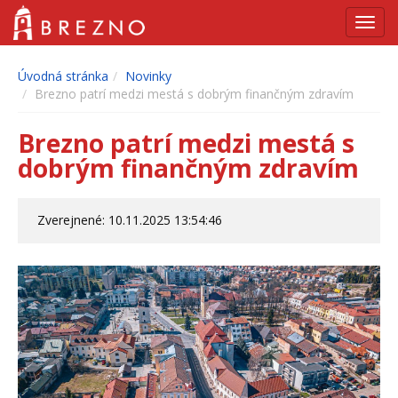
Navig
Úvodná stránka
Novinky
Brezno patrí medzi mestá s dobrým finančným zdravím
Brezno patrí medzi mestá s
dobrým finančným zdravím
Zverejnené: 10.11.2025 13:54:46