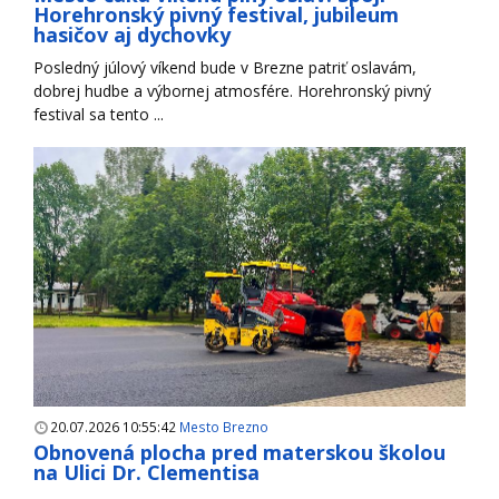
Horehronský pivný festival, jubileum
hasičov aj dychovky
Posledný júlový víkend bude v Brezne patriť oslavám,
dobrej hudbe a výbornej atmosfére. Horehronský pivný
festival sa tento ...
20.07.2026 10:55:42
Mesto Brezno
Obnovená plocha pred materskou školou
na Ulici Dr. Clementisa