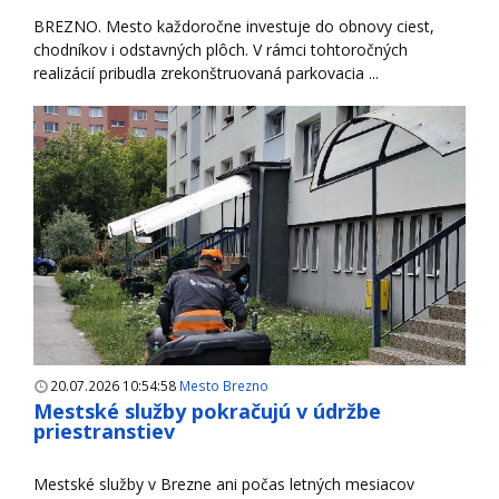
BREZNO. Mesto každoročne investuje do obnovy ciest,
chodníkov i odstavných plôch. V rámci tohtoročných
realizácií pribudla zrekonštruovaná parkovacia ...
20.07.2026 10:54:58
Mesto Brezno
Mestské služby pokračujú v údržbe
priestranstiev
Mestské služby v Brezne ani počas letných mesiacov