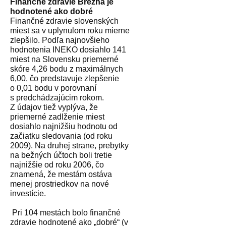
Finančné zdravie Brezna je
hodnotené ako dobré
Finančné zdravie slovenských
miest sa v uplynulom roku mierne
zlepšilo. Podľa najnovšieho
hodnotenia INEKO dosiahlo 141
miest na Slovensku priemerné
skóre 4,26 bodu z maximálnych
6,00, čo predstavuje zlepšenie
o 0,01 bodu v porovnaní
s predchádzajúcim rokom.
Z údajov tiež vyplýva, že
priemerné zadlženie miest
dosiahlo najnižšiu hodnotu od
začiatku sledovania (od roku
2009). Na druhej strane, prebytky
na bežných účtoch boli tretie
najnižšie od roku 2006, čo
znamená, že mestám ostáva
menej prostriedkov na nové
investície.
Pri 104 mestách bolo finančné
zdravie hodnotené ako „dobré“ (v