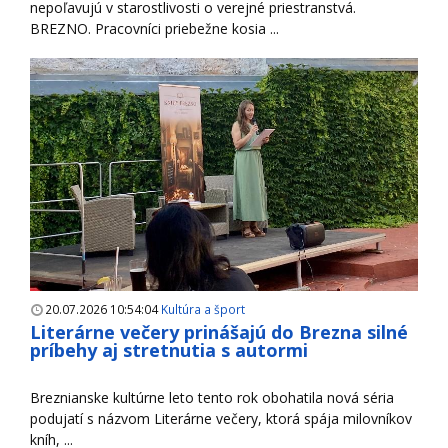
nepoľavujú v starostlivosti o verejné priestranstvá.
BREZNO. Pracovníci priebežne kosia ...
20.07.2026 10:54:04
Kultúra a šport
Literárne večery prinášajú do Brezna silné
príbehy aj stretnutia s autormi
Breznianske kultúrne leto tento rok obohatila nová séria
podujatí s názvom Literárne večery, ktorá spája milovníkov
kníh, ...