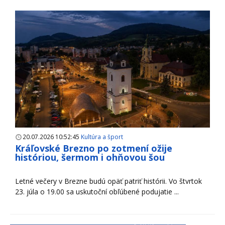
20.07.2026 10:52:45
Kultúra a šport
Kráľovské Brezno po zotmení ožije
históriou, šermom i ohňovou šou
Letné večery v Brezne budú opäť patriť histórii. Vo štvrtok
23. júla o 19.00 sa uskutoční obľúbené podujatie ...