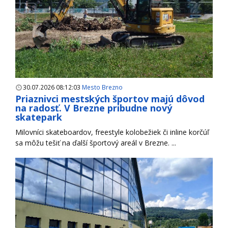
30.07.2026 08:12:03
Mesto Brezno
Priaznivci mestských športov majú dôvod
na radosť. V Brezne pribudne nový
skatepark
Milovníci skateboardov, freestyle kolobežiek či inline korčúľ
sa môžu tešiť na ďalší športový areál v Brezne. ...