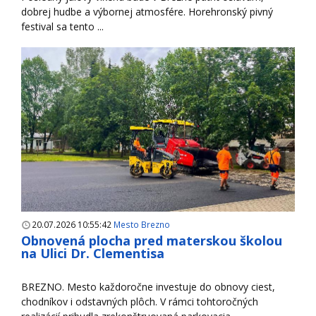
dobrej hudbe a výbornej atmosfére. Horehronský pivný
festival sa tento ...
20.07.2026 10:55:42
Mesto Brezno
Obnovená plocha pred materskou školou
na Ulici Dr. Clementisa
BREZNO. Mesto každoročne investuje do obnovy ciest,
chodníkov i odstavných plôch. V rámci tohtoročných