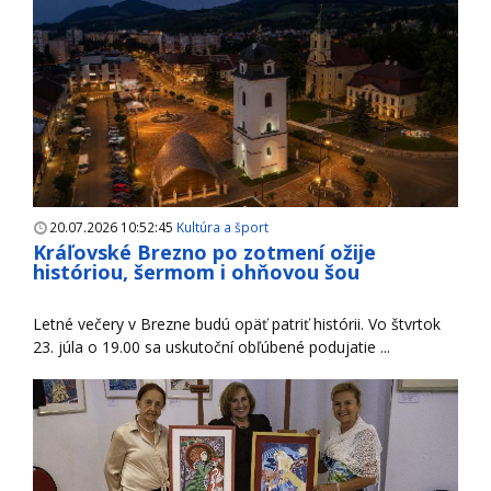
20.07.2026 10:52:45
Kultúra a šport
Kráľovské Brezno po zotmení ožije
históriou, šermom i ohňovou šou
Letné večery v Brezne budú opäť patriť histórii. Vo štvrtok
23. júla o 19.00 sa uskutoční obľúbené podujatie ...