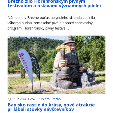
Brezno žilo Horehronským pivným
festivalom a oslavami významných jubileí
Námestie v Brezne počas uplynulého víkendu zaplnila
výborná hudba, remeselné pivá a bohatý sprievodný
program. Horehronský pivný festival ...
27.07.2026 12:57:17
Mesto Brezno
Banisko rastie do krásy, nové atrakcie
prilákali stovky návštevníkov