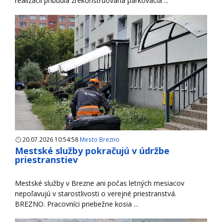
realizácií pribudla zrekonštruovaná parkovacia ...
20.07.2026 10:54:58
Mesto Brezno
Mestské služby pokračujú v údržbe
priestranstiev
Mestské služby v Brezne ani počas letných mesiacov
nepoľavujú v starostlivosti o verejné priestranstvá.
BREZNO. Pracovníci priebežne kosia ...