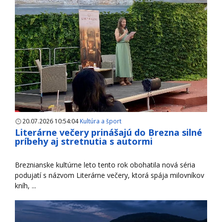
20.07.2026 10:54:04
Kultúra a šport
Literárne večery prinášajú do Brezna silné
príbehy aj stretnutia s autormi
Breznianske kultúrne leto tento rok obohatila nová séria
podujatí s názvom Literárne večery, ktorá spája milovníkov
kníh, ...