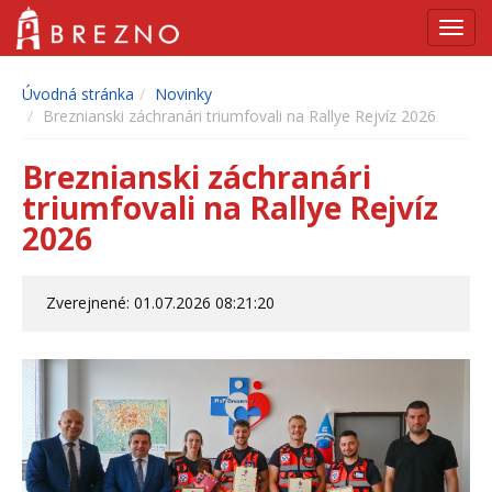
Navig
Úvodná stránka
Novinky
Breznianski záchranári triumfovali na Rallye Rejvíz 2026
Breznianski záchranári
triumfovali na Rallye Rejvíz
2026
Zverejnené: 01.07.2026 08:21:20