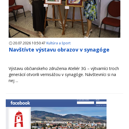
20.07.2026 10:50:47
Kultúra a šport
Navštívte výstavu obrazov v synagóge
Výstavu občianskeho združenia Ateliér 3G – výtvarníci troch
generácií otvorili vernisážou v synagóge. Návštevníci si na
nej ...