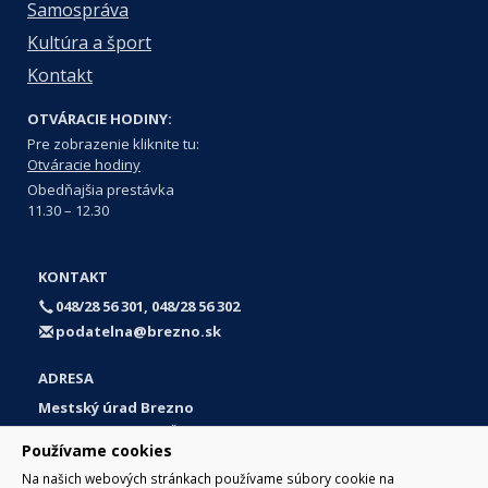
Samospráva
Kultúra a šport
Kontakt
OTVÁRACIE HODINY:
Pre zobrazenie kliknite tu:
Otváracie hodiny
Obedňajšia prestávka
11.30 – 12.30
KONTAKT
048/28 56 301, 048/28 56 302
podatelna@brezno.sk
ADRESA
Mestský úrad Brezno
Námestie gen. M. R. Štefánika 1
Používame cookies
977 01 Brezno
Na našich webových stránkach používame súbory cookie na
Slovakia (Slovak Republic)