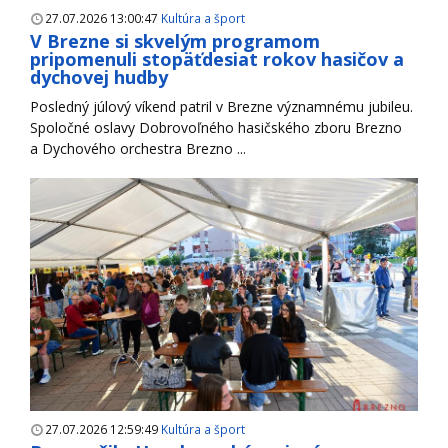
27.07.2026 13:00:47
Kultúra a šport
V Brezne si skvelým programom
pripomenuli stopäťdesiat rokov hasičov a
dychovej hudby
Posledný júlový víkend patril v Brezne významnému jubileu.
Spoločné oslavy Dobrovoľného hasičského zboru Brezno
a Dychového orchestra Brezno ...
27.07.2026 12:59:49
Kultúra a šport