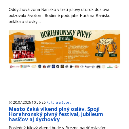
Oddychová zóna Banisko v tretí júlový utorok doslova
pulzovala životom. Rodinné podujatie Hurá na Banisko
prilákalo stovky ...
20.07.2026 10:56:26
Kultúra a šport
Mesto čaká víkend plný osláv. Spojí
Horehronský pivný festival, jubileum
hasičov aj dychovky
Posledný júlový víkend bude v Brezne patriť oslavám,