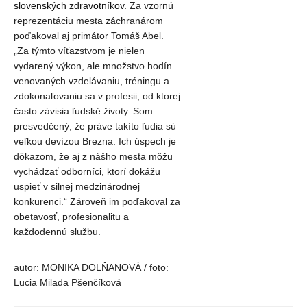
slovenských zdravotníkov.
Za vzornú
reprezentáciu mesta záchranárom
poďakoval aj primátor Tomáš Abel.
„Za týmto víťazstvom je nielen
vydarený výkon, ale množstvo hodín
venovaných vzdelávaniu, tréningu a
zdokonaľovaniu sa v profesii, od ktorej
často závisia ľudské životy. Som
presvedčený, že práve takíto ľudia sú
veľkou devízou Brezna. Ich úspech je
dôkazom, že aj z nášho mesta môžu
vychádzať odborníci, ktorí dokážu
uspieť v silnej medzinárodnej
konkurenci.“ Zároveň im poďakoval za
obetavosť, profesionalitu a
každodennú službu.
autor: MONIKA DOLŇANOVÁ / foto:
Lucia Milada Pšenčíková