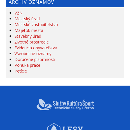
ARCHÍV OZNAMOV
VZN
Mestský úrad
Mestské zastupiteľstvo
Majetok mesta
Stavebný úrad
Životné prostredie
Evidencia obyvateľstva
Všeobecné oznamy
Doručené písomnosti
Ponuka práce
Petície