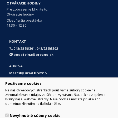
OTVÁRACIE HODINY:
Pre zobrazenie kliknite tu:
Otváracie hodiny
Obedňajšia prestávka
11.30 – 12.30
KONTAKT
048/28 56 301, 048/28 56 302
podatelna@brezno.sk
ADRESA
Mestský úrad Brezno
Námestie gen. M. R. Štefánika 1
Používame cookies
977 01 Brezno
Na našich webových stránkach používame súbory cookie na
Slovakia (Slovak Republic)
zhromažďovanie údajov za účelom vytvárania štatistík na zlepšenie
kvality našej webovej stránky. Naše cookies môžete prijať alebo
odmietnuť kliknutím na tlačidlá nižšie.
Nevyhnutné súbory cookie