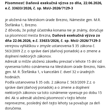
Písomnosť:
Daňová exekučná výzva zo dňa,
22.06.2026,
e.č. 33633/2026, č. sp. MsU-2026/7129-3
je uložená na Mestskom úrade Brezno, Námestie gen. M.R.
Štefánika 1, Brezno.
Z dôvodu, že pobyt účastníka konania nie je známy, doručuje
sa písomnosť mesta Brezna,
Daňová exekučná výzva zo
dňa 22.06.2026, e.č. 33633/2026, č. sp. MsU-2026/7129-3
verejnou vyhláškou v zmysle ustanovenia § 35 zákona č.
563/2009 Z.z. o správe daní (daňový poriadok) a o zmene a
doplnení niektorých zákonov.
Adresát si môže uloženú zásielku prevziať v lehote 15 dní od
vyvesenia tohto oznámenia na Mestskom úrade Brezno, Nám.
gen. M. R. Štefánika 1, v kancelárii č. dverí 32 v úradných
hodinách.
Podľa ustanovenia § 35 ods. 2 zákona č. 563/2009 Z.z. o
správe daní (daňový poriadok) a o zmene a doplnení
niektorých zákonov sa toto oznámenie vyvesuje po dobu 15
dní. Ak si adresát uloženú písomnosť v tejto lehote
neprevezme, posledný deň tejto lehoty sa považuje za deň
doručenia.