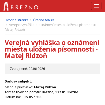
Navig
Úvodná stránka
Úradná tabuľa
Verejná vyhláška o oznámení miesta uloženia písomnosti -
Matej Ridzoň
Verejná vyhláška o oznámení
miesta uloženia písomnosti -
Matej Ridzoň
Zverejnené: 22.06.2026
Daňový subjekt:
Meno a priezvisko:
Matej Ridzoň
Adresa trvalého pobytu:
Brezno, 977 01 Brezno
Dátum nar. :
05.05.1988