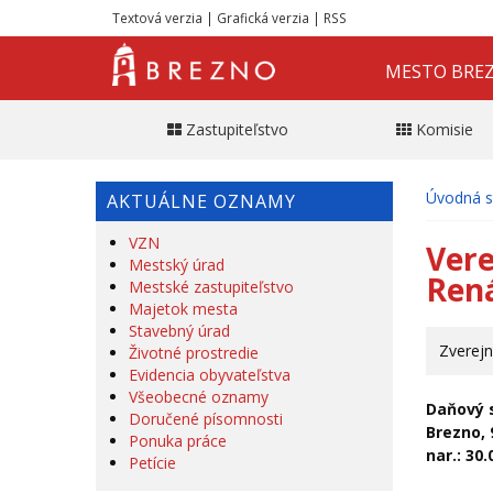
Textová verzia
|
Grafická verzia
|
RSS
MESTO BRE
Zastupiteľstvo
Komisie
Úvodná s
AKTUÁLNE OZNAMY
VZN
Vere
Mestský úrad
Ren
Mestské zastupiteľstvo
Majetok mesta
Stavebný úrad
Zverejn
Životné prostredie
Evidencia obyvateľstva
Všeobecné oznamy
Daňový 
Doručené písomnosti
Brezno, 
Ponuka práce
nar.: 30.
Petície