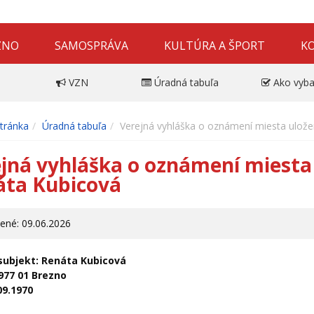
ZNO
SAMOSPRÁVA
KULTÚRA A ŠPORT
K
VZN
Úradná tabuľa
Ako vyba
tránka
Úradná tabuľa
Verejná vyhláška o oznámení miesta ulože
jná vyhláška o oznámení miesta 
áta Kubicová
ené: 09.06.2026
subjekt:
Renáta Kubicová
977 01 Brezno
09.1970