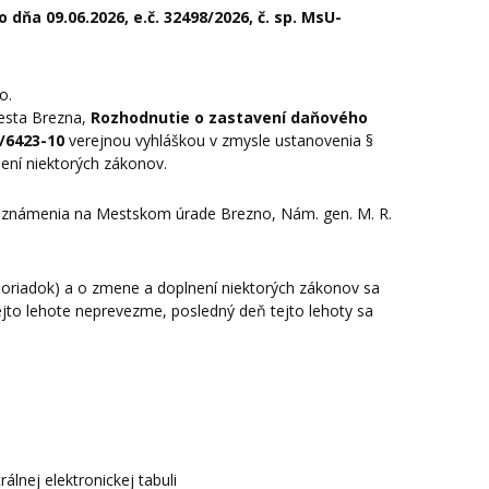
zo dňa
09.06.2026, e.č. 32498/2026, č. sp. MsU-
o.
mesta Brezna,
Rozhodnutie o zastavení daňového
6/6423-10
verejnou vyhláškou v zmysle ustanovenia §
ení niektorých zákonov.
o oznámenia na Mestskom úrade Brezno, Nám. gen. M. R.
poriadok) a o zmene a doplnení niektorých zákonov sa
ejto lehote neprevezme, posledný deň tejto lehoty sa
lnej elektronickej tabuli