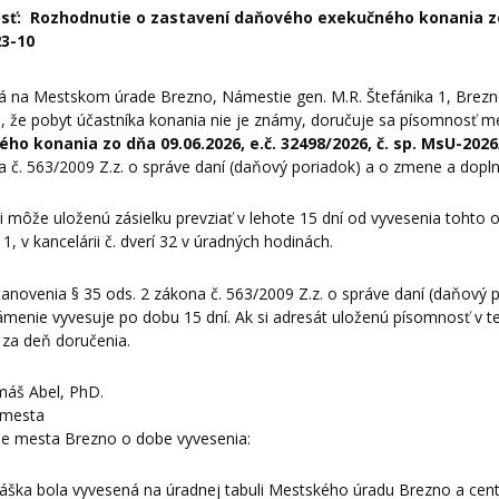
sť: Rozhodnutie o zastavení daňového exekučného konania 
23-10
ná na Mestskom úrade Brezno, Námestie gen. M.R. Štefánika 1, Brezn
, že pobyt účastníka konania nie je známy, doručuje sa písomnosť 
ho konania zo dňa 09.06.2026, e.č. 32498/2026, č. sp. MsU-202
 č. 563/2009 Z.z. o správe daní (daňový poriadok) a o zmene a dopln
si môže uloženú zásielku prevziať v lehote 15 dní od vyvesenia toht
 1, v kancelárii č. dverí 32 v úradných hodinách.
anovenia § 35 ods. 2 zákona č. 563/2009 Z.z. o správe daní (daňový 
menie vyvesuje po dobu 15 dní. Ak si adresát uloženú písomnosť v t
 za deň doručenia.
máš Abel, PhD.
 mesta
ie mesta Brezno o dobe vyvesenia:
áška bola vyvesená na úradnej tabuli Mestského úradu Brezno a centrá