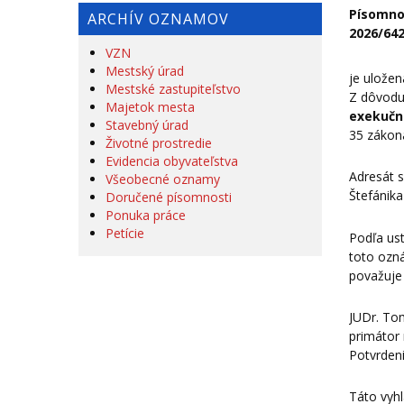
Písomno
ARCHÍV OZNAMOV
2026/64
VZN
Mestský úrad
je ulože
Mestské zastupiteľstvo
Z dôvodu
Majetok mesta
exekučné
Stavebný úrad
35 zákona
Životné prostredie
Evidencia obyvateľstva
Adresát 
Všeobecné oznamy
Štefánika
Doručené písomnosti
Ponuka práce
Petície
Podľa ust
toto ozná
považuje
JUDr. To
primátor
Potvrden
Táto vyhl