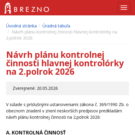
Navig
Úvodná stránka
Úradná tabuľa
Návrh plánu kontrolnej činnosti hlavnej kontrolórky na
2.polrok 2026
Návrh plánu kontrolnej
činnosti hlavnej kontrolórky
na 2.polrok 2026
Zverejnené: 20.05.2026
V súlade s príslušnými ustanoveniami zákona č. 369/1990 Zb. o
obecnom zriadení v znení neskorších predpisov predkladám
návrh plánu kontrolnej činnosti na 2.polrok 2026:
A. KONTROLNÁ ČINNOSŤ