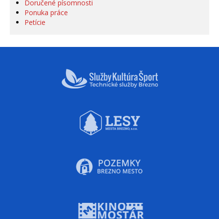
Doručené písomnosti
Ponuka práce
Petície