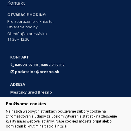
Kontakt
OTVÁRACIE HODINY:
Pre zobrazenie kliknite tu:
Otváracie hodiny
Obedňajšia prestávka
11.30 – 12.30
KONTAKT
048/28 56 301, 048/28 56 302
podatelna@brezno.sk
ADRESA
Mestský úrad Brezno
Námestie gen. M. R. Štefánika 1
Používame cookies
977 01 Brezno
Na našich webových stránkach používame súbory cookie na
Slovakia (Slovak Republic)
zhromažďovanie údajov za účelom vytvárania štatistík na zlepšenie
kvality našej webovej stránky. Naše cookies môžete prijať alebo
odmietnuť kliknutím na tlačidlá nižšie.