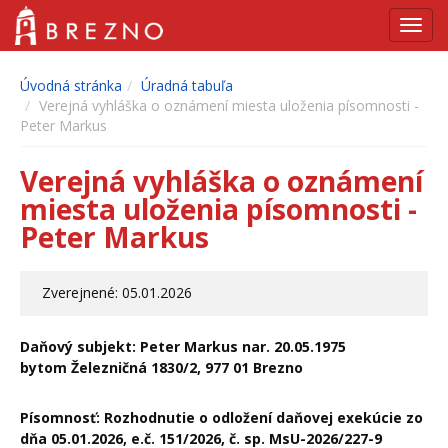
Navig
Úvodná stránka
Úradná tabuľa
Verejná vyhláška o oznámení miesta uloženia písomnosti -
Peter Markus
Verejná vyhláška o oznámení
miesta uloženia písomnosti -
Peter Markus
Zverejnené: 05.01.2026
Daňový subjekt: Peter Markus nar. 20.05.1975
bytom Železničná 1830/2, 977 01 Brezno
Písomnosť: Rozhodnutie o odložení daňovej exekúcie zo
dňa
05.01.2026, e.č. 151/2026, č. sp. MsU-2026/227-9