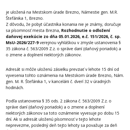
je uložená na Mestskom úrade Brezno, Námestie gen. M.R.
Štefánika 1, Brezno.
Z dôvodu, že pobyt účastníka konania nie je známy, doručuje
sa písomnosť mesta Brezna,
Rozhodnutie o odložení
daňovej exekúcie zo dňa 05.01.2026, e.č. 151/2026, č. sp.
MsU-2026/227-9
verejnou vyhláškou v zmysle ustanovenia §
35 zákona č. 563/2009 Z.z. o správe daní (daňový poriadok) a
o zmene a doplnení niektorých zákonov.
Adresát si môže uloženú zásielku prevziať v lehote 15 dní od
vyvesenia tohto oznámenia na Mestskom úrade Brezno, Nám.
gen. M. R. Štefánika 1, v kancelárii č. dverí 32 v úradných
hodinách.
Podľa ustanovenia § 35 ods. 2 zákona č. 563/2009 Z.z. o
správe daní (daňový poriadok) a o zmene a doplnení
niektorých zákonov sa toto oznámenie vyvesuje po dobu 15
dní. Ak si adresát uloženú písomnosť v tejto lehote
neprevezme, posledný deň tejto lehoty sa považuje za deň