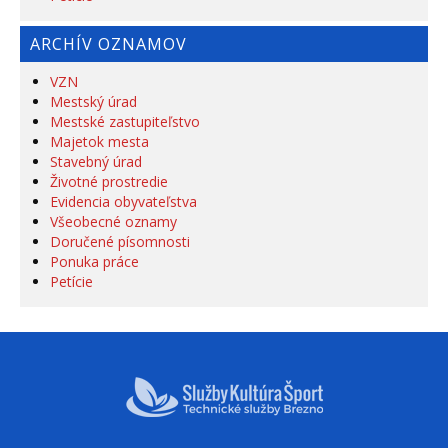
ARCHÍV OZNAMOV
VZN
Mestský úrad
Mestské zastupiteľstvo
Majetok mesta
Stavebný úrad
Životné prostredie
Evidencia obyvateľstva
Všeobecné oznamy
Doručené písomnosti
Ponuka práce
Petície