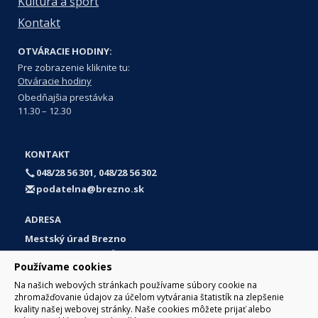
Kultúra a šport
Kontakt
OTVÁRACIE HODINY:
Pre zobrazenie kliknite tu:
Otváracie hodiny
Obedňajšia prestávka
11.30 – 12.30
KONTAKT
048/28 56 301, 048/28 56 302
podatelna@brezno.sk
ADRESA
Mestský úrad Brezno
Námestie gen. M. R. Štefánika 1
Používame cookies
977 01 Brezno
Na našich webových stránkach používame súbory cookie na
Slovakia (Slovak Republic)
zhromažďovanie údajov za účelom vytvárania štatistík na zlepšenie
kvality našej webovej stránky. Naše cookies môžete prijať alebo