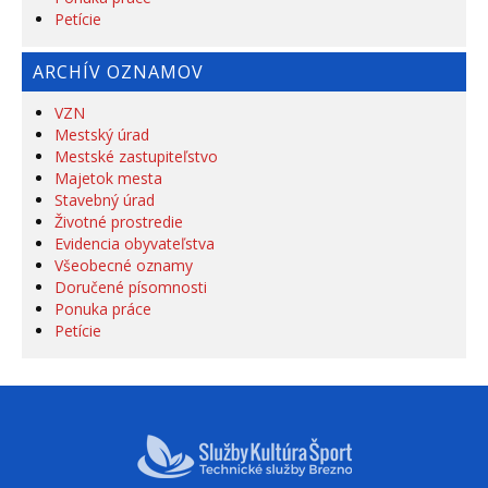
Petície
ARCHÍV OZNAMOV
VZN
Mestský úrad
Mestské zastupiteľstvo
Majetok mesta
Stavebný úrad
Životné prostredie
Evidencia obyvateľstva
Všeobecné oznamy
Doručené písomnosti
Ponuka práce
Petície