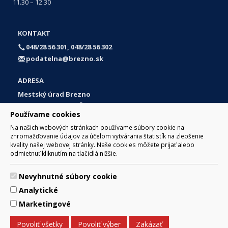
11.30 – 12.30
KONTAKT
048/28 56 301, 048/28 56 302
podatelna@brezno.sk
ADRESA
Mestský úrad Brezno
Námestie gen. M. R. Štefánika 1
Používame cookies
977 01 Brezno
Na našich webových stránkach používame súbory cookie na
Slovakia (Slovak Republic)
zhromažďovanie údajov za účelom vytvárania štatistík na zlepšenie
kvality našej webovej stránky. Naše cookies môžete prijať alebo
odmietnuť kliknutím na tlačidlá nižšie.
Nevyhnutné súbory cookie
© 2017 Mesto Brezno, Námestie gen. M. R. Štefánika 1, Brezno
Analytické
977 01 Tel.: 048/28 56 301, 048/28 56 302 Email:
webmaster@brezno.sk
Marketingové
Za obsah zodpovedá Mesto Brezno. Technický prevádzkovateľ:
Arrabella, s.r.o. , Pod Donátom 12/136 Žiar nad Hronom 965 01
Povoliť všetky
Povoliť výber
Zakázať
podpora@internetova-stranka.sk