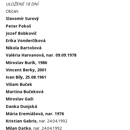
ULOŽENÉ 18 DNÍ
Občan:
Slavomír Surový
Peter Pokoš
Jozef Bobkovič
Erika Vonderčíková
Nikola Bartošová
Valéria Harvanová, nar. 09.09.1978
Miroslav Burík, 1986
Vincent Berky, 2001
Ivan Bíly, 25.08.1961
Viliam Buček
Martina Bučeková
Miroslav Gaži
Danka Dunjská
Mária Eremiášová, nar. 1976
Kristian Gabris,
nar. 24.04.1992
Milan Datko
, nar. 24.04.1992