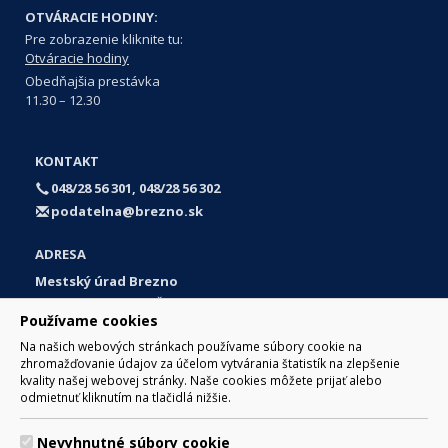
OTVÁRACIE HODINY:
Pre zobrazenie kliknite tu:
Otváracie hodiny
Obedňajšia prestávka
11.30 – 12.30
KONTAKT
048/28 56 301, 048/28 56 302
podatelna@brezno.sk
ADRESA
Mestský úrad Brezno
Námestie gen. M. R. Štefánika 1
Používame cookies
977 01 Brezno
Na našich webových stránkach používame súbory cookie na
Slovakia (Slovak Republic)
zhromažďovanie údajov za účelom vytvárania štatistík na zlepšenie
kvality našej webovej stránky. Naše cookies môžete prijať alebo
odmietnuť kliknutím na tlačidlá nižšie.
Nevyhnutné súbory cookie