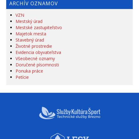
ARCHÍV OZNAMOV
VZN
Mestský úrad
Mestské zastupiteľstvo
Majetok mesta
Stavebný úrad
Životné prostredie
Evidencia obyvateľstva
Všeobecné oznamy
Doručené písomnosti
Ponuka práce
Petície