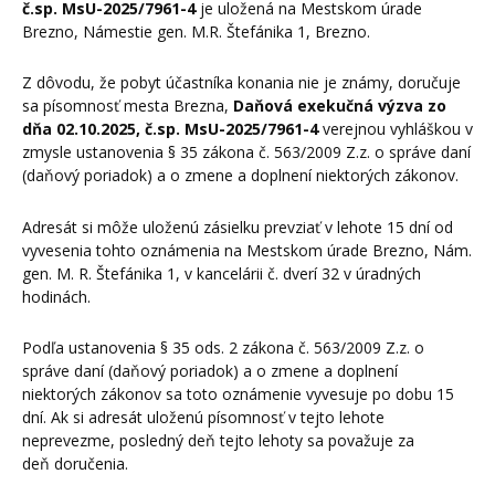
č.sp. MsU-2025/7961-4
je uložená na Mestskom úrade
Brezno, Námestie gen. M.R. Štefánika 1, Brezno.
Z dôvodu, že pobyt účastníka konania nie je známy, doručuje
sa písomnosť mesta Brezna,
Daňová exekučná výzva zo
dňa 02.10.2025, č.sp. MsU-2025/7961-4
verejnou vyhláškou v
zmysle ustanovenia § 35 zákona č. 563/2009 Z.z. o správe daní
(daňový poriadok) a o zmene a doplnení niektorých zákonov.
Adresát si môže uloženú zásielku prevziať v lehote 15 dní od
vyvesenia tohto oznámenia na Mestskom úrade Brezno, Nám.
gen. M. R. Štefánika 1, v kancelárii č. dverí 32 v úradných
hodinách.
Podľa ustanovenia § 35 ods. 2 zákona č. 563/2009 Z.z. o
správe daní (daňový poriadok) a o zmene a doplnení
niektorých zákonov sa toto oznámenie vyvesuje po dobu 15
dní. Ak si adresát uloženú písomnosť v tejto lehote
neprevezme, posledný deň tejto lehoty sa považuje za
deň doručenia.