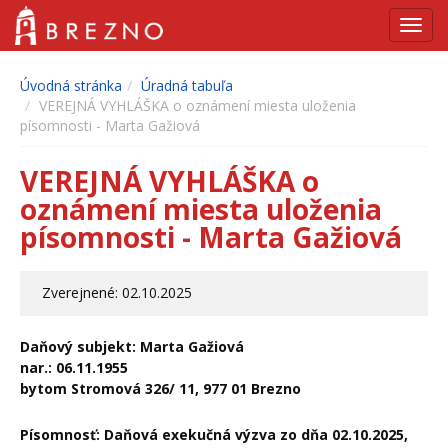
Navig
Úvodná stránka
Úradná tabuľa
VEREJNÁ VYHLÁŠKA o oznámení miesta uloženia
písomnosti - Marta Gažiová
VEREJNÁ VYHLÁŠKA o
oznámení miesta uloženia
písomnosti - Marta Gažiová
Zverejnené: 02.10.2025
Daňový subjekt: Marta Gažiová
nar.: 06.11.1955
bytom Stromová 326/ 11, 977 01 Brezno
Písomnosť: Daňová exekučná výzva zo dňa 02.10.2025,