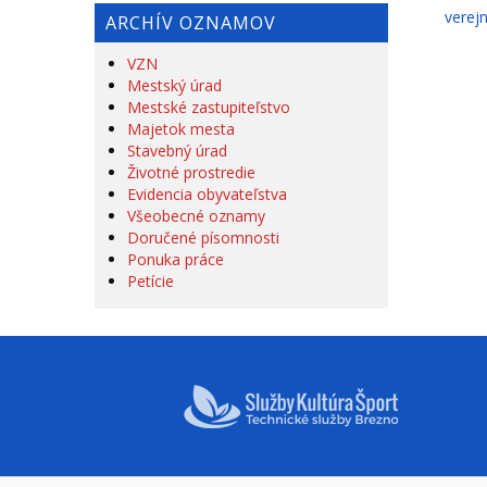
verej
ARCHÍV OZNAMOV
VZN
Mestský úrad
Mestské zastupiteľstvo
Majetok mesta
Stavebný úrad
Životné prostredie
Evidencia obyvateľstva
Všeobecné oznamy
Doručené písomnosti
Ponuka práce
Petície