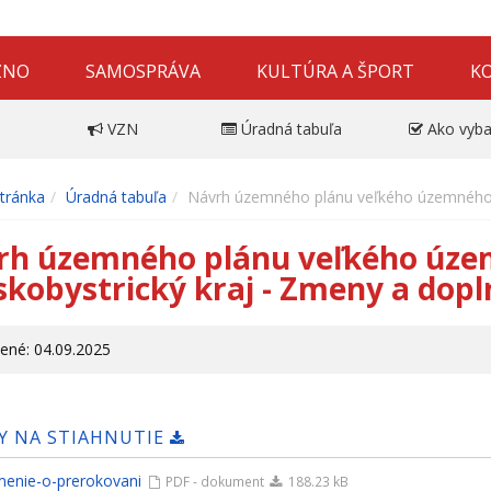
ZNO
SAMOSPRÁVA
KULTÚRA A ŠPORT
K
VZN
Úradná tabuľa
Ako vyba
tránka
Úradná tabuľa
Návrh územného plánu veľkého územného c
rh územného plánu veľkého úze
kobystrický kraj - Zmeny a dopln
ené: 04.09.2025
Y NA STIAHNUTIE
enie-o-prerokovani
PDF - dokument
188.23 kB