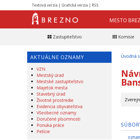
Textová verzia
|
Grafická verzia
|
RSS
MESTO BRE
Zastupiteľstvo
Komisie
Úvodná s
AKTUÁLNE OZNAMY
VZN
Náv
Mestský úrad
Bans
Mestské zastupiteľstvo
Majetok mesta
Stavebný úrad
Zverejn
Životné prostredie
Evidencia obyvateľstva
Všeobecné oznamy
Doručené písomnosti
SÚBOR
Ponuka práce
Petície
oznam