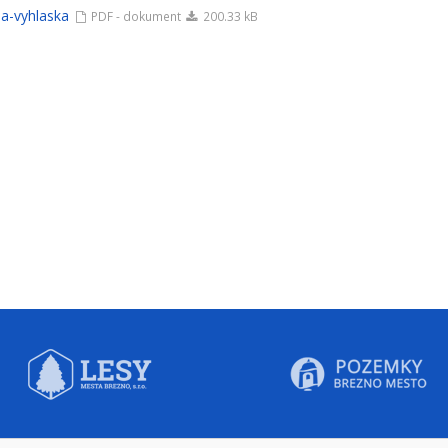
na-vyhlaska
PDF - dokument
200.33 kB