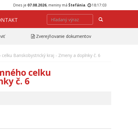
Dnes je
07.08.2026
, meniny má
Štefánia
.
18:17:03
Hľadať
ONTAKT
viť
Zverejňovanie dokumentov
elku Banskobystrický kraj - Zmeny a doplnky č. 6
mného celku
ky č. 6