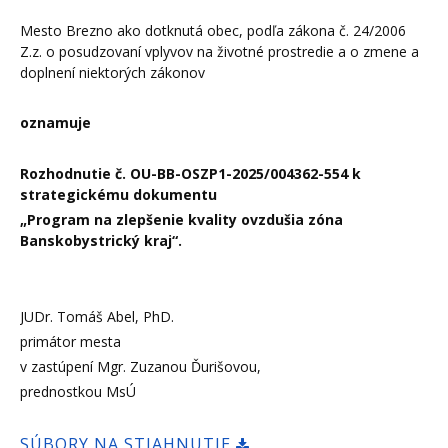
Mesto Brezno ako dotknutá obec, podľa zákona č. 24/2006
Z.z. o posudzovaní vplyvov na životné prostredie a o zmene a
doplnení niektorých zákonov
oznamuje
Rozhodnutie č. OU-BB-OSZP1-2025/004362-554 k
strategickému dokumentu
„Program na zlepšenie kvality ovzdušia zóna
Banskobystrický kraj“.
JUDr. Tomáš Abel, PhD.
primátor mesta
v zastúpení Mgr. Zuzanou Ďurišovou,
prednostkou MsÚ
SÚBORY NA STIAHNUTIE