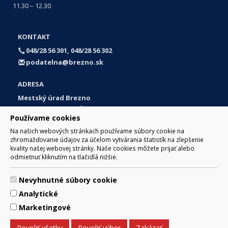
11.30 – 12.30
KONTAKT
048/28 56 301, 048/28 56 302
podatelna@brezno.sk
ADRESA
Mestský úrad Brezno
Námestie gen. M. R. Štefánika 1
Používame cookies
977 01 Brezno
Na našich webových stránkach používame súbory cookie na
Slovakia (Slovak Republic)
zhromažďovanie údajov za účelom vytvárania štatistík na zlepšenie
kvality našej webovej stránky. Naše cookies môžete prijať alebo
odmietnuť kliknutím na tlačidlá nižšie.
Nevyhnutné súbory cookie
© 2017 Mesto Brezno, Námestie gen. M. R. Štefánika 1, Brezno
Analytické
977 01 Tel.: 048/28 56 301, 048/28 56 302 Email:
webmaster@brezno.sk
Marketingové
Za obsah zodpovedá Mesto Brezno. Technický prevádzkovateľ:
Arrabella, s.r.o. , Pod Donátom 12/136 Žiar nad Hronom 965 01
Povoliť všetky
Povoliť výber
Zakázať