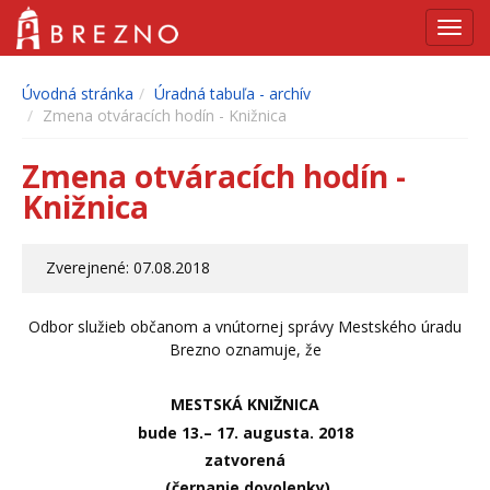
Navig
Úvodná stránka
Úradná tabuľa - archív
Zmena otváracích hodín - Knižnica
Zmena otváracích hodín -
Knižnica
Zverejnené: 07.08.2018
Odbor služieb občanom a vnútornej správy Mestského úradu
Brezno oznamuje, že
MESTSKÁ KNIŽNICA
bude
13.– 17. augusta. 2018
zatvorená
(čerpanie dovolenky)