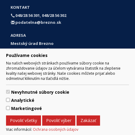
KONTAKT
048/28 56 301, 048/28 56 302
podatelna@brezno.sk
ADRESA
Mestský úrad Brezno
Námestie gen. M. R. Štefánika 1
Používame cookies
977 01 Brezno
Na našich webových stránkach používame súbory cookie na
Slovakia (Slovak Republic)
zhromažďovanie údajov za účelom vytvárania štatistík na zlepšenie
kvality našej webovej stránky. Naše cookies môžete prijať alebo
odmietnuť kliknutím na tlačidlá nižšie.
Nevyhnutné súbory cookie
© 2017 Mesto Brezno, Námestie gen. M. R. Štefánika 1, Brezno
Analytické
977 01 Tel.: 048/28 56 301, 048/28 56 302 Email:
webmaster@brezno.sk
Marketingové
Za obsah zodpovedá Mesto Brezno. Technický prevádzkovateľ:
Arrabella, s.r.o. , Pod Donátom 12/136 Žiar nad Hronom 965 01
Povoliť všetky
Povoliť výber
Zakázať
podpora@internetova-stranka.sk
Prehlásenie o prístupnosti
Ochrana osobných údajov
Viac informácií:
Ochrana osobných údajov